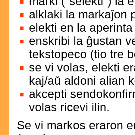
marki ("selekti") la 
alklaki la markaĵon
elekti en la aperint
enskribi la ĝustan v
tekstopeco (tio tre 
se vi volas, elekti e
kaj/aŭ aldoni alian 
akcepti sendokonfirm
volas ricevi ilin.
Se vi markos eraron e