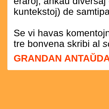
eraroj, ankaŭ diversaj
kuntekstoj) de samtipaj
Se vi havas komentojn
tre bonvena skribi al
s
GRANDAN ANTAŬDA