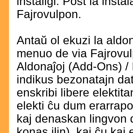
instaliĝi. Post la inst
Fajrovulpon.
Antaŭ ol ekuzi la aldo
menuo de via Fajrovulp
Aldonaĵoj (Add-Ons) / 
indikus bezonatajn da
enskribi libere elekti
elekti ĉu dum erarrapo
kaj denaskan lingvon d
konas ilin), kaj ĉu kaj 