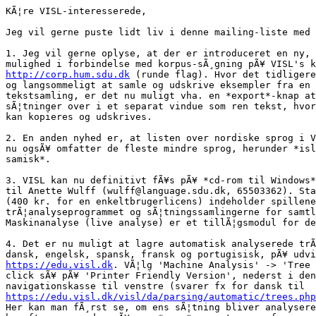
KÃ¦re VISL-interesserede,

Jeg vil gerne puste lidt liv i denne mailing-liste med 
1. Jeg vil gerne oplyse, at der er introduceret en ny, 
http://corp.hum.sdu.dk
 (runde flag). Hvor det tidligere
og langsommeligt at samle og udskrive eksempler fra en 
tekstsamling, er det nu muligt vha. en *export*-knap at
sÃ¦tninger over i et separat vindue som ren tekst, hvor
kan kopieres og udskrives.

2. En anden nyhed er, at listen over nordiske sprog i V
nu ogsÃ¥ omfatter de fleste mindre sprog, herunder *isl
samisk*.

3. VISL kan nu definitivt fÃ¥s pÃ¥ *cd-rom til Windows*
til Anette Wulff (wulff@language.sdu.dk, 65503362). Sta
(400 kr. for en enkeltbrugerlicens) indeholder spillene
trÃ¦analyseprogrammet og sÃ¦tningssamlingerne for samtl
Maskinanalyse (live analyse) er et tillÃ¦gsmodul for de
4. Det er nu muligt at lagre automatisk analyserede trÃ
https://edu.visl.dk
. VÃ¦lg 'Machine Analysis' -> 'Tree 
click sÃ¥ pÃ¥ 'Printer Friendly Version', nederst i den
https://edu.visl.dk/visl/da/parsing/automatic/trees.php
Her kan man fÃ¸rst se, om ens sÃ¦tning bliver analysere