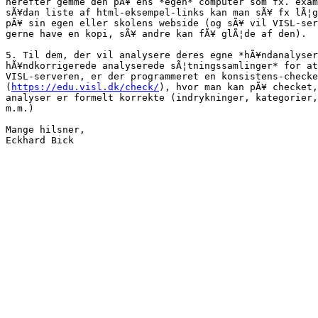
herefter gemme den pÃ¥ ens *egen* computer som fx. exam
sÃ¥dan liste af html-eksempel-links kan man sÃ¥ fx lÃ¦g
pÃ¥ sin egen eller skolens webside (og sÃ¥ vil VISL-ser
gerne have en kopi, sÃ¥ andre kan fÃ¥ glÃ¦de af den).

5. Til dem, der vil analysere deres egne *hÃ¥ndanalyser
hÃ¥ndkorrigerede analyserede sÃ¦tningssamlinger* for at
VISL-serveren, er der programmeret en konsistens-checke
(
https://edu.visl.dk/check/
), hvor man kan pÃ¥ checket,
analyser er formelt korrekte (indrykninger, kategorier,
m.m.)

Mange hilsner,
