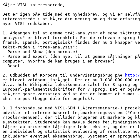
KÃ¦re VISL-interesserede,

Det er igen pÃ¥ tide med et nyhedsbrev. og vi er selvfÃ
interesserede i at hÃ¸re din mening om og dine erfaring
nyer VISL-redskaber.

1. Adgangen til at gemme trÃ¦-analyser af egne sÃ¦tning
analysis" er blevet forenklet: For de relevante sprog (
fransk, spansk, portugisisk) findes der nu 3 knapper ve
tekst-ruden i "tree-analysis":

- Parse and Show (den normale)

- Parse and Export (den nye, til at gemme sÃ¦tninger pÃ
computer, hvorfra de kan bruges i en browser)

- Reset

2. Udbuddet af Korpora til undervisningsbrug pÃ¥ 
http:/
er blevet voldsomt forÃ¸get. Der er nu 1.038.000.000 or
bl.a. hele Wikipedia-leksikonmaterialet for 8 sprog og

Europarl-parlamentsudskrifter for 7 sprog. Det er ogsÃ¥
stÃ¸rre genre-variation ved at der er kommet et e-mail-
chat-corpus (begge dele for engelsk).

3. I forbindelse med VISL-SEM (lÃ¦rerseminarie-) projek
udviklet et internetbaseret fejlmarkeringssystem ("Corr
/Tools/-menuen), der tillader brugeren at markere og kl
elevtekster. Studerende kan mÃ¥le deres fejlfindingsevn
lÃ¦rer-autoriserede fÃ¦rdigrettede tekster, og der er t
en individuel og statistisk evaluering af resultaterne,
inkluderer eventuel eksamensbrug. Systemet er sproguafh