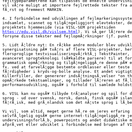
fejltypeparametrene kan tilpasses de enkelte undervisni
vil vÃ¦re muligt at importere fejlrettede tekster fra a
fÃ¸rst og fremmest MARKIN.

4. I forbindelse med udviklingen af fejlmarkeringssyste
indsamlet, scannet og tilgÃ¦ngeliggjort elevtekster, de
https://edu.visl.dk/vislsem.html
). Vi sÃ¸ger lÃ¦rere de
forsyne disse tekster med fejlopmÃ¦rkninger (jf. punkt 
5. Lidt Ã¦ldre nyt: En rÃ¦kke andre moduler blev udvikl
synergisatsning pÃ¥ tvÃ¦rs af flere VISL-projekter, her
flersproglige testvisualiseringvÃ¦rktÃ¸j TekstPainter, 
avanceret sprogteknologi (sÃ¥kaldte parsere) til at for
grammatisk opmÃ¦rkning og tilgÃ¦ngeliggÃ¸re denne pÃ¥ e
fx. ved at farvelÃ¦gge bestemte ordklasser eller teste 
fÃ¦rdigheder i kryds-og-bolle analyse. Et andet vigtigt
KillerFiller, der genererer indsÃ¦tningsÃ¸velser "on th
opmÃ¦rkede tekstsamlinger, og tillader lÃ¦reren at fÃ¸l
performansudvikling, ogsÃ¥ i forhold til samlede holdst
6. VISL kan nu ogsÃ¥ tilbyde trÃ¦analyser og spil for d
sprog - ud over svensk, norsk, dansk, finsk ogsÃ¥ islan
fÃ¦rÃ¸isk, med grÃ¸nlandsk som det nÃ¦ste sprog i lÃ¸be
Vi vil, som altid, meget gerne hÃ¸re om jeres erfaring 
selvfÃ¸lgelig ogsÃ¥ gerne internet-tilgÃ¦ngeliggÃ¸re je
undervisningsforlÃ¸b, powerpoints og andet didaktiske m
afprÃ¸vet eller udviklet i forbindelse med brugen af VI