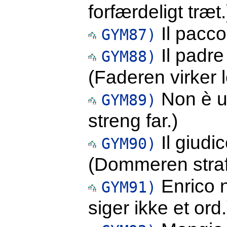
forfærdeligt træt.
Il pacco
GYM87)
Il padr
GYM88)
(Faderen virker l
Non è un
GYM89)
streng far.)
Il giudi
GYM90)
(Dommeren straff
Enrico n
GYM91)
siger ikke et ord.