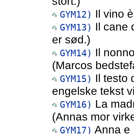
stort.)
Il vino è
GYM12)
Il cane 
GYM13)
er sød.)
Il nonno
GYM14)
(Marcos bedstefa
Il testo 
GYM15)
engelske tekst v
La madr
GYM16)
(Annas mor virke
Anna e 
GYM17)