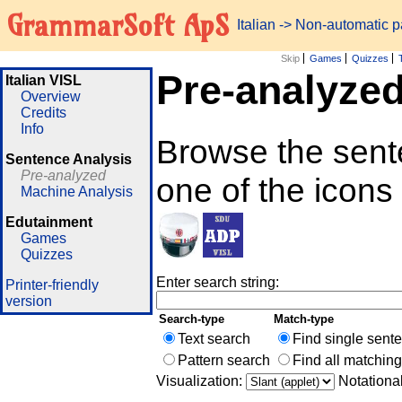
GrammarSoft ApS
Italian
-> Non-automatic 
Skip
Games
Quizzes
Pre-analyzed
Italian VISL
Overview
Credits
Info
Browse the sent
Sentence Analysis
Pre-analyzed
one of the icons
Machine Analysis
Edutainment
Games
Quizzes
Enter search string:
Printer-friendly
version
Search-type
Match-type
Text search
Find single sent
Pattern search
Find all matchin
Visualization:
Notationa