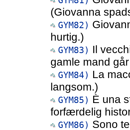
GYM81)
(Giovanna spadse
Giovann
GYM82)
hurtig.)
Il vecch
GYM83)
gamle mand går 
La macch
GYM84)
langsom.)
È una sto
GYM85)
forfærdelig histor
Sono ter
GYM86)