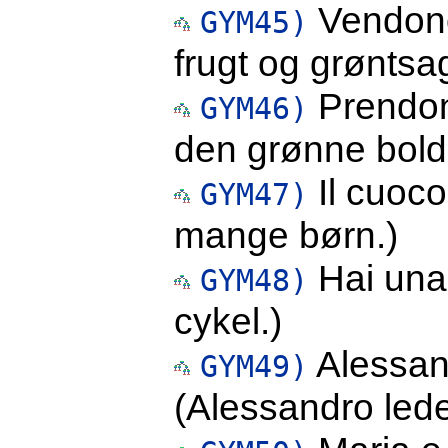
Vendono 
GYM45)
frugt og grøntsag
Prendono
GYM46)
den grønne bold
Il cuoco
GYM47)
mange børn.)
Hai una 
GYM48)
cykel.)
Alessan
GYM49)
(Alessandro leder