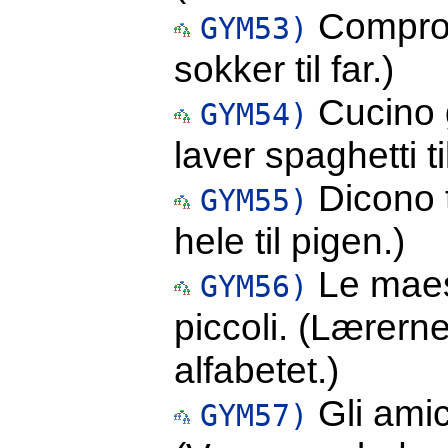
Compro 
GYM53)
sokker til far.)
Cucino g
GYM54)
laver spaghetti ti
Dicono t
GYM55)
hele til pigen.)
Le maest
GYM56)
piccoli. (Lærern
alfabetet.)
Gli amic
GYM57)