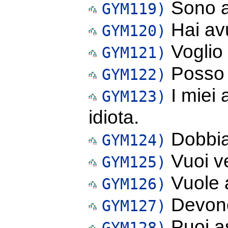
Sono an
GYM119)
Hai av
GYM120)
Voglio
GYM121)
Posso 
GYM122)
I miei 
GYM123)
idiota.
Dobbia
GYM124)
Vuoi v
GYM125)
Vuole 
GYM126)
Devono
GYM127)
Puoi as
GYM128)