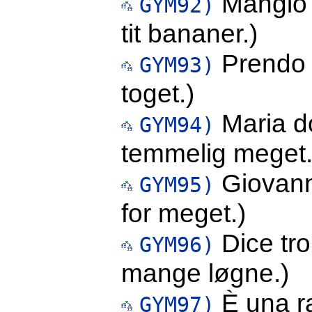
Mangio 
GYM92)
tit bananer.)
Prendo s
GYM93)
toget.)
Maria d
GYM94)
temmelig meget.
Giovanna
GYM95)
for meget.)
Dice tro
GYM96)
mange løgne.)
È una r
GYM97)