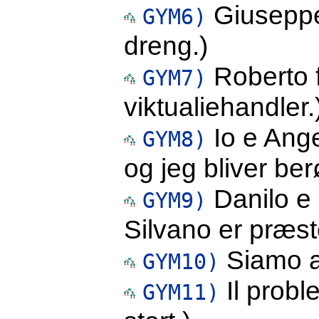
Giuseppe
GYM6)
dreng.)
Roberto f
GYM7)
viktualiehandler.
Io e Ang
GYM8)
og jeg bliver be
Danilo e 
GYM9)
Silvano er præst
Siamo am
GYM10)
Il probl
GYM11)