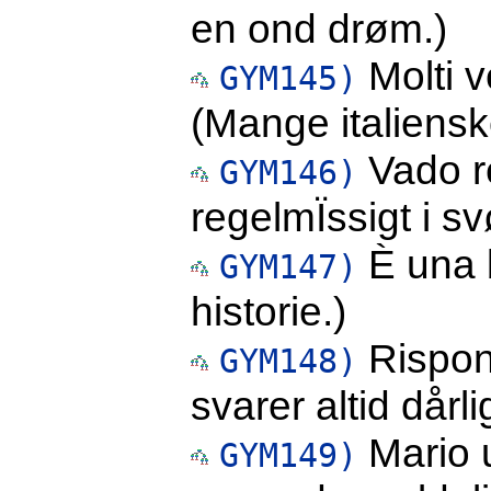
en ond drøm.)
Molti ve
GYM145)
(Mange italiensk
Vado re
GYM146)
regelmÏssigt i 
È una b
GYM147)
historie.)
Rispon
GYM148)
svarer altid dårlig
Mario u
GYM149)