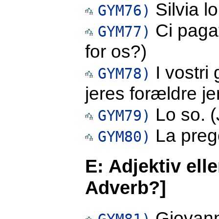
Silvia l
GYM76)
Ci pagat
GYM77)
for os?)
I vostri
GYM78)
jeres forældre je
Lo so. (
GYM79)
La preg
GYM80)
E: Adjektiv ell
Adverb?]
Giovann