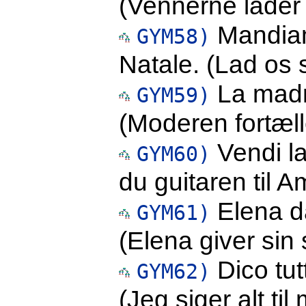
(Vennerne lader
Mandiam
GYM58)
Natale. (Lad os s
La madre
GYM59)
(Moderen fortæll
Vendi l
GYM60)
du guitaren til 
Elena dà
GYM61)
(Elena giver sin
Dico tut
GYM62)
(Jeg siger alt til