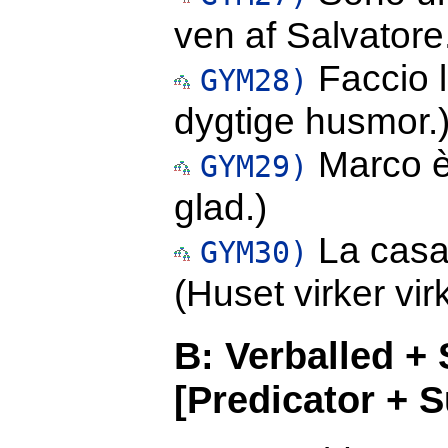
ven af Salvatore
Faccio l
GYM28)
dygtige husmor.
Marco è 
GYM29)
glad.)
La casa
GYM30)
(Huset virker vi
B: Verballed + 
[Predicator + S