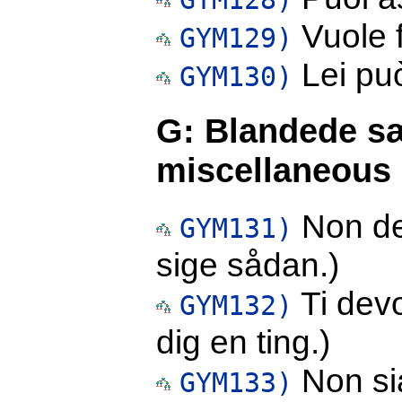
Vuole fa
GYM129)
Lei può
GYM130)
G: Blandede s
miscellaneous
Non dev
GYM131)
sige sådan.)
Ti devo
GYM132)
dig en ting.)
Non sia
GYM133)