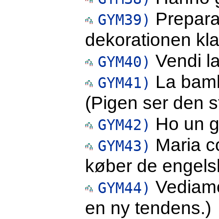
Preparan
GYM39)
dekorationen kla
Vendi l
GYM40)
La bambi
GYM41)
(Pigen ser den s
Ho un gi
GYM42)
Maria co
GYM43)
køber de engels
Vediamo
GYM44)
en ny tendens.)