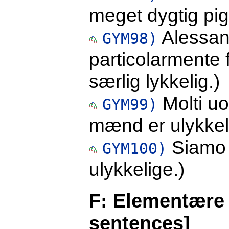
meget dygtig pig
Alessan
GYM98)
particolarmente f
særlig lykkelig.)
Molti uo
GYM99)
mænd er ulykkel
Siamo m
GYM100)
ulykkelige.)
F: Elementære
sentences]