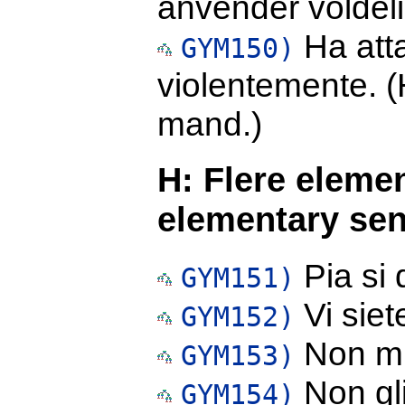
anvender voldel
Ha att
GYM150)
violentemente. (
mand.)
H: Flere eleme
elementary sen
Pia si d
GYM151)
Vi siet
GYM152)
Non mi
GYM153)
Non gli
GYM154)