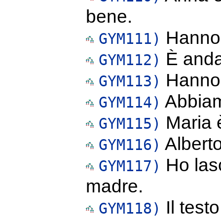
bene.
Hanno 
GYM111)
È anda
GYM112)
Hanno f
GYM113)
Abbiamo
GYM114)
Maria è
GYM115)
Alberto
GYM116)
Ho las
GYM117)
madre.
Il test
GYM118)