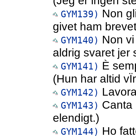
(Jeg er ingen st
Non gli
GYM139)
givet ham brevet
Non vi 
GYM140)
aldrig svaret jer
È semp
GYM141)
(Hun har altid vÏ
Lavora
GYM142)
Canta 
GYM143)
elendigt.)
Ho fatt
GYM144)