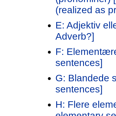
(realized as p
E: Adjektiv el
Adverb?]
F: Elementær
sentences]
G: Blandede 
sentences]
H: Flere elem
elementary se