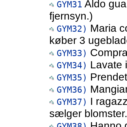
Aldo guar
GYM31
fjernsyn.)
Maria co
GYM32)
køber 3 ugeblad
Comprano
GYM33)
Lavate i 
GYM34)
Prendete
GYM35)
Mangiamo
GYM36)
I ragazz
GYM37)
sælger blomster.
Hanno gl
GYM38)