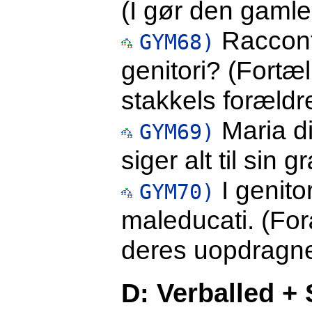
(I gør den gamle
Racconti
GYM68)
genitori? (Fortæ
stakkels forældr
Maria di
GYM69)
siger alt til sin 
I genitor
GYM70)
maleducati. (For
deres uopdragne
D: Verballed + 