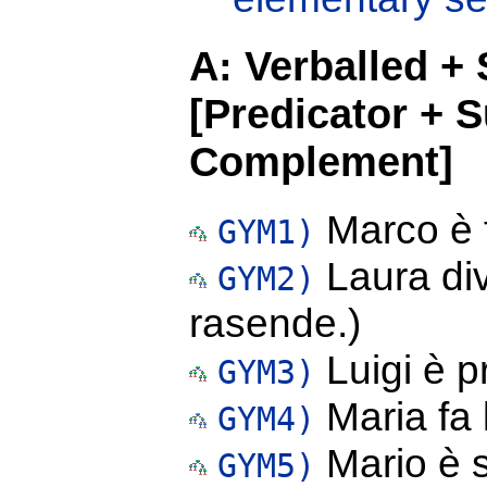
A: Verballed +
[Predicator + S
Complement]
Marco è f
GYM1)
Laura div
GYM2)
rasende.)
Luigi è pr
GYM3)
Maria fa 
GYM4)
Mario è s
GYM5)