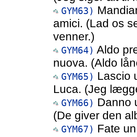
Mandiam
GYM63)
amici. (Lad os s
venner.)
Aldo pre
GYM64)
nuova. (Aldo låne
Lascio 
GYM65)
Luca. (Jeg lægge
Danno u
GYM66)
(De giver den al
Fate un 
GYM67)