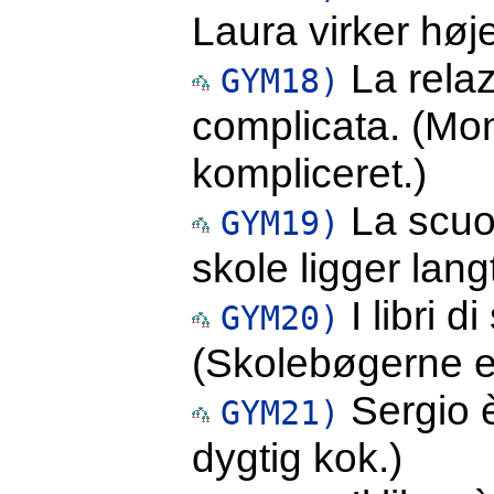
Laura virker høje
La rela
GYM18)
complicata. (Mon
kompliceret.)
La scuol
GYM19)
skole ligger lang
I libri d
GYM20)
(Skolebøgerne e
Sergio è
GYM21)
dygtig kok.)