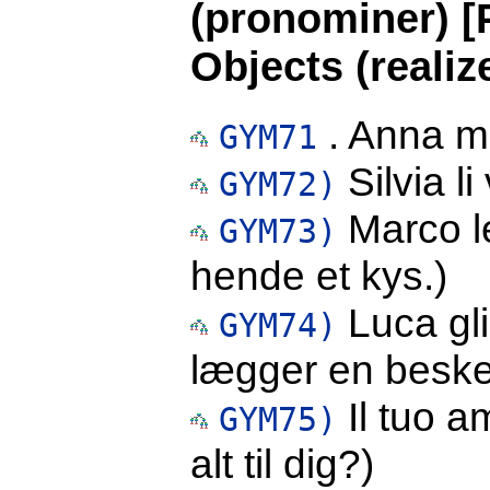
(pronominer) [
Objects (realiz
. Anna mi
GYM71
Silvia l
GYM72)
Marco le
GYM73)
hende et kys.)
Luca gli
GYM74)
lægger en beske
Il tuo am
GYM75)
alt til dig?)