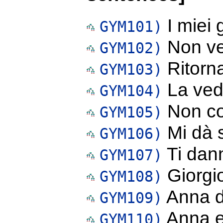
I miei 
GYM101)
Non ved
GYM102)
Ritorna
GYM103)
La ved
GYM104)
Non co
GYM105)
Mi dà s
GYM106)
Ti dann
GYM107)
Giorgio
GYM108)
Anna d
GYM109)
Anna e
GYM110)