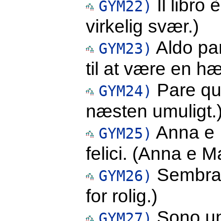
Il libro 
GYM22)
virkelig svær.)
Aldo pa
GYM23)
til at være en h
Pare qua
GYM24)
næsten umuligt.
Anna e 
GYM25)
felici. (Anna e Ma
Sembra t
GYM26)
for rolig.)
Sono un 
GYM27)