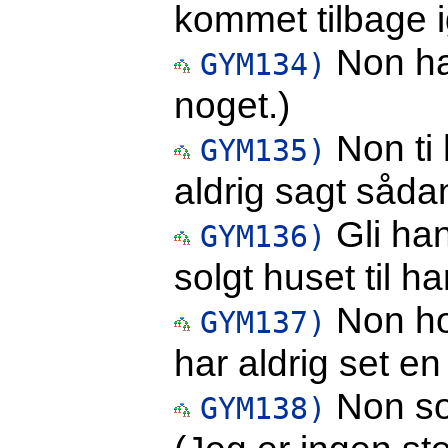
kommet tilbage i
Non hai
GYM134)
noget.)
Non ti 
GYM135)
aldrig sagt sådan 
Gli han
GYM136)
solgt huset til h
Non ho 
GYM137)
har aldrig set en 
Non so
GYM138)