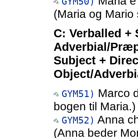
Maria e 
GYM50)
(Maria og Mario
C: Verballed + 
Adverbial/Præp
Subject + Direc
Object/Adverbi
Marco dà
GYM51)
bogen til Maria.)
Anna ch
GYM52)
(Anna beder Mon