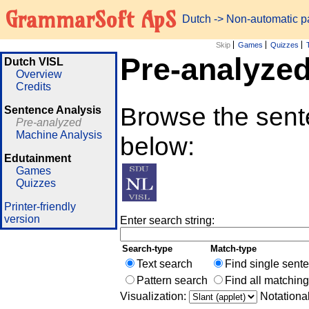
GrammarSoft ApS
Dutch
-> Non-automatic 
Skip
Games
Quizzes
Pre-analyze
Dutch VISL
Overview
Credits
Browse the sente
Sentence Analysis
Pre-analyzed
Machine Analysis
below:
Edutainment
Games
Quizzes
Printer-friendly
version
Enter search string:
Search-type
Match-type
Text search
Find single sent
Pattern search
Find all matchin
Visualization:
Notationa