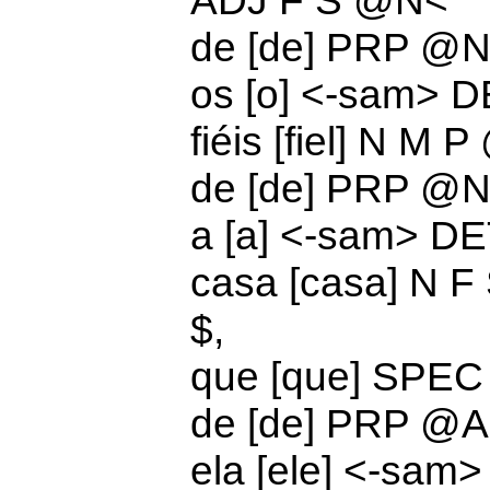
ADJ F S @N<
de [de]
PRP @N
os [o] <-sam>
D
fiéis [fiel] N M 
de [de]
PRP @N
a [a] <-sam>
DE
casa [casa] N 
$,
que [que]
SPEC
de [de]
PRP @A
ela [ele] <-sa