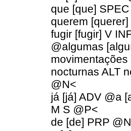
que [que]
SPEC
querem [querer
fugir [fugir] V
@
algumas [alg
movimentações 
nocturnas ALT n
@N<
já [já] ADV @
a 
M S @P<
de [de]
PRP @N