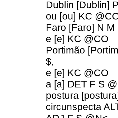
Dublin [Dublin
ou [ou]
KC @C
Faro [Faro] N 
e [e]
KC @CO
Portimão [Port
$,
e [e]
KC @CO
a [a]
DET F S 
postura [postur
circunspecta ALT