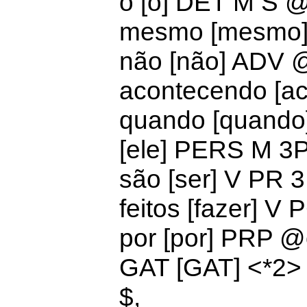
o [o]
DET M S 
mesmo [mesmo
não [não] ADV
acontecendo [a
quando [quando
[ele] PERS M 
são [ser] V PR
feitos [fazer]
por [por]
PRP @
GAT [GAT] <*2
$,