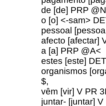
de [de]
PRP @N
o [o] <-sam>
DE
pessoal [pesso
afecto [afectar
a [a] PRP @A<
estes [este]
DET
organismos [or
$,
vêm [vir]
V PR 
juntar- [juntar]
V