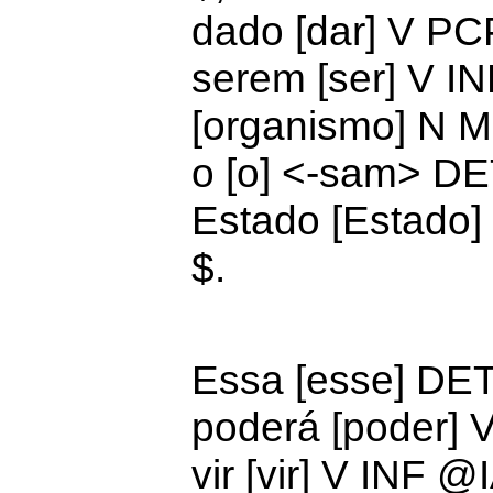
dado [dar] V 
serem [ser] V 
[organismo] N 
o [o] <-sam>
DE
Estado [Estado
$.
Essa [esse]
DET
poderá [poder]
V
vir [vir] V IN