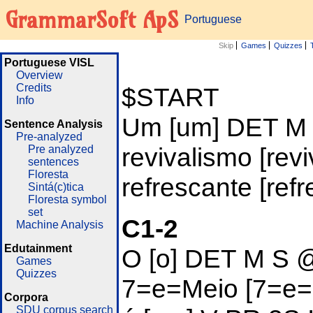
GrammarSoft ApS
Portuguese
Skip
Games
Quizzes
Portuguese VISL
Overview
Credits
$START
Info
Um [um]
DET M
Sentence Analysis
Pre-analyzed
revivalismo [rev
Pre analyzed
sentences
Floresta
refrescante [re
Sintá(c)tica
Floresta symbol
set
C1-2
Machine Analysis
Edutainment
O [o]
DET M S 
Games
Quizzes
7=e=Meio [7=e
Corpora
SDU corpus search