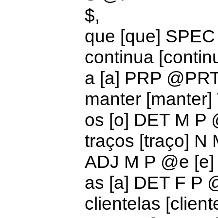
$,
que [que]
SPEC
continua [cont
a [a] PRP @PR
manter [manter
os [o]
DET M P
traços [traço] N
ADJ M P @
e [e
as [a]
DET F P
clientelas [clien