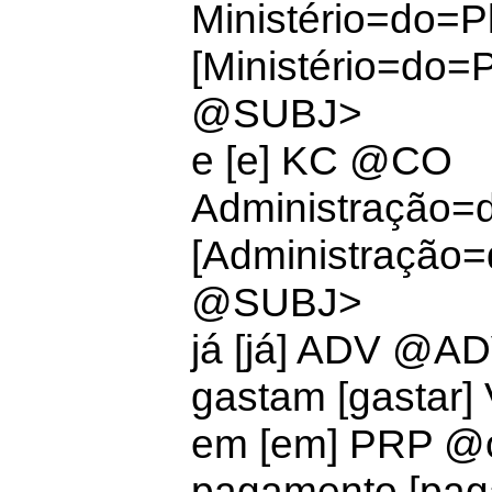
Ministério=do=
[Ministério=do
@SUBJ>
e [e]
KC @CO
Administração=d
[Administração=
@SUBJ>
já [já] ADV @A
gastam [gastar
em [em]
PRP @
pagamento [pa