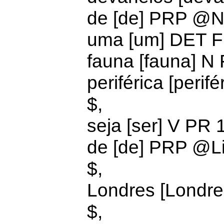
de [de] PRP @
uma [um]
DET F
fauna [fauna] N
periférica [peri
$,
seja [ser]
V PR 
de [de] PRP @
L
$,
Londres [Londr
$,