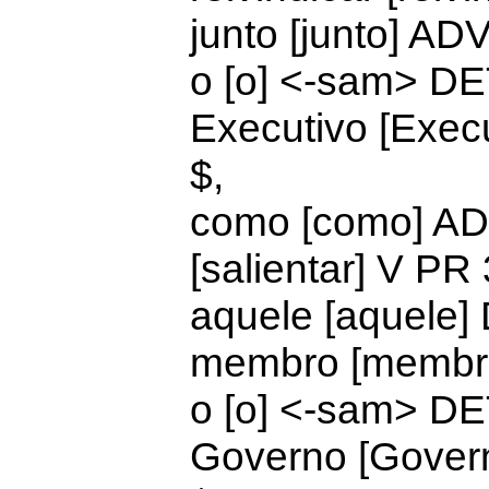
junto [junto] AD
o [o] <-sam>
DE
Executivo [Exec
$,
como [como]
AD
[salientar] V 
aquele [aquele]
membro [membr
o [o] <-sam>
DE
Governo [Gover