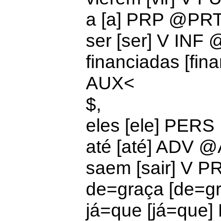
a [a] PRP @PR
ser [ser] V IN
financiadas [fi
AUX<
$,
eles [ele] PE
até [até] ADV 
saem [sair] V 
de=graça [de=g
já=que [já=qu