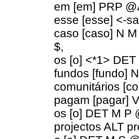
em [em]
PRP @
esse [esse] <-
caso [caso] N 
$,
os [o] <*1>
DET
fundos [fundo]
comunitários [c
pagam [pagar]
os [o]
DET M P
projectos ALT pr