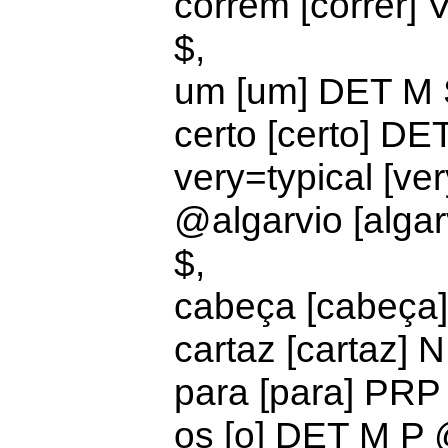
correm [correr
$,
um [um]
DET M
certo [certo]
DET
very=typical [ve
@
algarvio [alg
$,
cabeça [cabeça
cartaz [cartaz]
para [para] PR
os [o]
DET M P