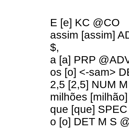
E [e] KC @CO
assim [assim]
A
$,
a [a]
PRP @AD
os [o] <-sam>
D
2,5 [2,5]
NUM M
milhões [milhão
que [que]
SPEC
o [o]
DET M S 