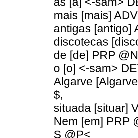
as [a] <-sam>
D
mais [mais]
ADV
antigas [antigo
discotecas [dis
de [de]
PRP @N
o [o] <-sam>
DE
Algarve [Algar
$,
situada [situar
N
em [em] PRP
S @P<