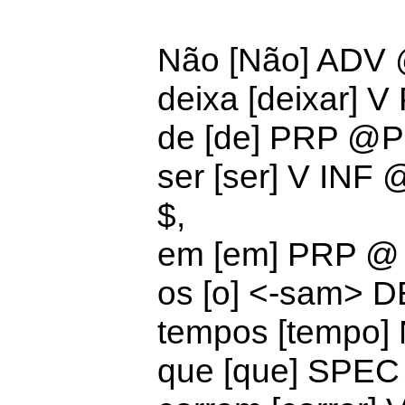
Não [Não] ADV
deixa [deixar]
V 
de [de] PRP @
ser [ser] V IN
$,
em [em]
PRP @
os [o] <-sam>
D
tempos [tempo]
que [que]
SPEC