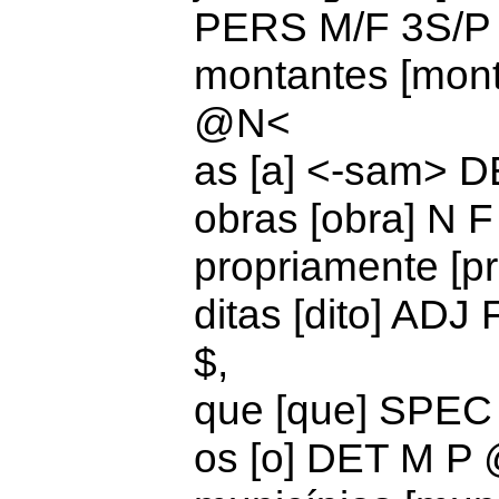
PERS M/F 3S/
montantes [mon
@N<
as [a] <-sam>
D
obras [obra] N 
propriamente [
ditas [dito] AD
$,
que [que]
SPEC
os [o]
DET M P