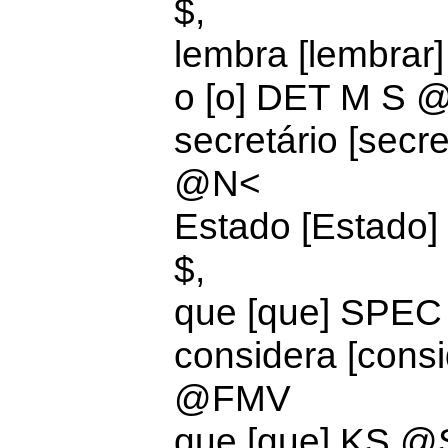
$,
lembra [lembrar
o [o]
DET M S 
secretário [secr
@N<
Estado [Estado
$,
que [que]
SPEC
considera [cons
@FMV
que [que] KS 