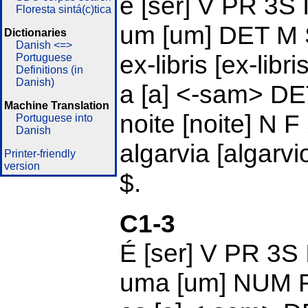
é [ser]
V PR 3S
Floresta sintá(c)tica
um [um]
DET M
Dictionaries
Danish <=>
ex-libris [ex-lib
Portuguese
Definitions (in
Danish)
a [a] <-sam>
DE
Machine Translation
noite [noite] N 
Portuguese into
Danish
algarvia [algar
Printer-friendly
version
$.
C1-3
É [ser]
V PR 3S
uma [um]
NUM 