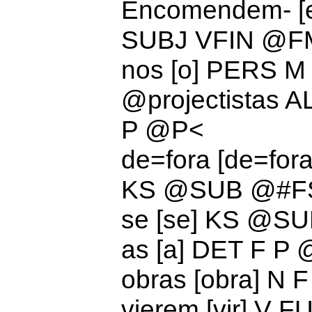
Encomendem- [
SUBJ VFIN @F
nos [o] PERS 
@
projectistas AL
P @P<
de=fora [de=for
KS @SUB @#F
se [se] KS @S
as [a]
DET F P
obras [obra] N
vierem [vir] V