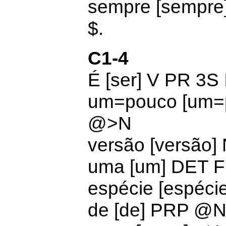
sempre [sempr
$.
C1-4
É [ser]
V PR 3S
um=pouco [um=
@>N
versão [versão]
uma [um]
DET F
espécie [espéci
de [de] PRP @