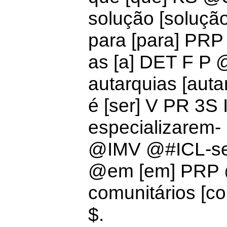
solução [soluç
para [para] PR
as [a]
DET F P
autarquias [aut
é [ser] V PR 3
especializarem- 
@IMV @#ICL-
s
@
em [em] PRP
comunitários [c
$.