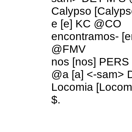
Calypso [Caly
e [e]
KC @CO
encontramos- [e
@FMV
nos [nos]
PERS 
@
a [a] <-sam>
Locomia [Locom
$.