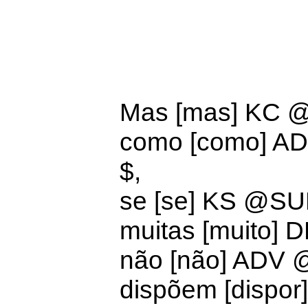
Mas [mas] KC
como [como]
AD
$,
se [se] KS @S
muitas [muito]
D
não [não] ADV
dispõem [dispo