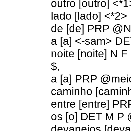
outro [outro] <*
lado [lado] <*2
de [de]
PRP @N
a [a] <-sam>
DE
noite [noite] N 
$,
a [a] PRP @
mei
caminho [camin
entre [entre] P
os [o]
DET M P
devaneios [dev