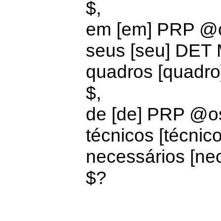
$,
em [em]
PRP @
seus [seu]
DET 
quadros [quadr
$,
de [de]
PRP @
o
técnicos [técni
necessários [n
$?