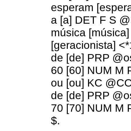
esperam [esper
a [a]
DET F S 
música [música
[geracionista] <
de [de]
PRP @
o
60 [60]
NUM M 
ou [ou]
KC @C
de [de]
PRP @
o
70 [70]
NUM M 
$.