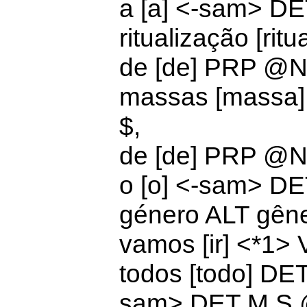
a [a] <-sam>
DE
ritualização [rit
de [de] PRP @
massas [massa
$,
de [de]
PRP @N
o [o] <-sam>
DE
género ALT gên
vamos [ir] <*1>
todos [todo]
DET
sam>
DET M S