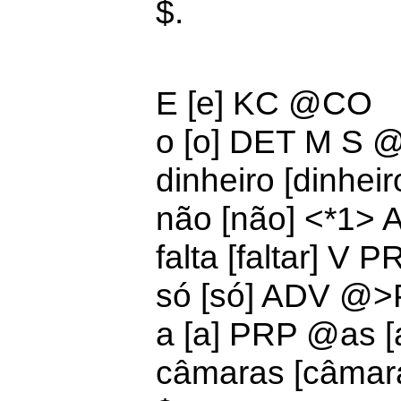
$.
E [e] KC @CO
o [o]
DET M S 
dinheiro [dinhe
não [não] <*1
falta [faltar]
V P
só [só] ADV @>
a [a]
PRP @
as 
câmaras [câmar