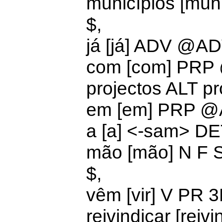
municípios [mu
$,
já [já] ADV @A
com [com] PRP
projectos ALT p
em [em]
PRP @
a [a] <-sam>
DE
mão [mão] N F
$,
vêm [vir] V PR
reivindicar [rei