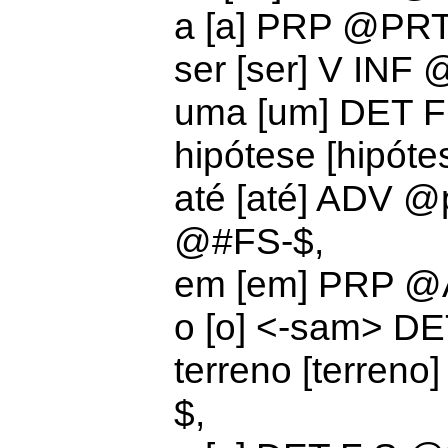
a [a] PRP @PR
ser [ser] V IN
uma [um]
DET F
hipótese [hipót
até [até] ADV @
@#FS-
$,
em [em]
PRP @
o [o] <-sam>
DE
terreno [terren
$,