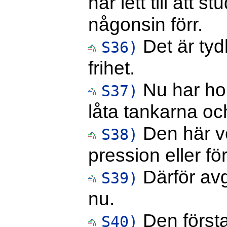
har lett till att 
någonsin förr.
Det är tydl
S36)
frihet.
Nu har hon 
S37)
låta tankarna och
Den här vec
S38)
pression eller f
Därför avg
S39)
nu.
Den först
S40)