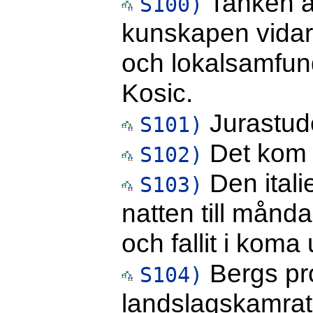
Tanken är
S100)
kunskapen vidare
och lokalsamfun
Kosic.
Jurastude
S101)
Det kom e
S102)
Den itali
S103)
natten till månda
och fallit i koma
Bergs pr
S104)
landslagskamrat