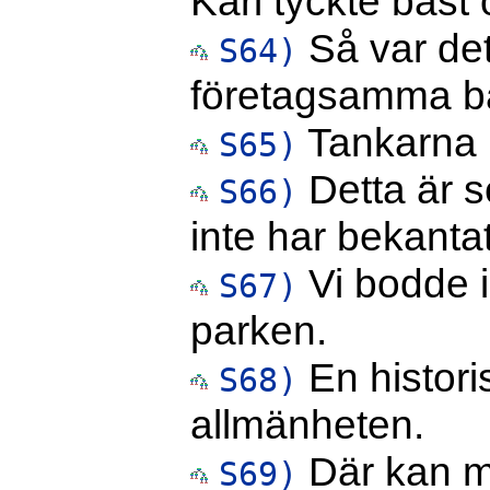
Kari tyckte bäst
Så var det 
S64)
företagsamma b
Tankarna 
S65)
Detta är 
S66)
inte har bekant
Vi bodde i
S67)
parken.
En historis
S68)
allmänheten.
Där kan m
S69)