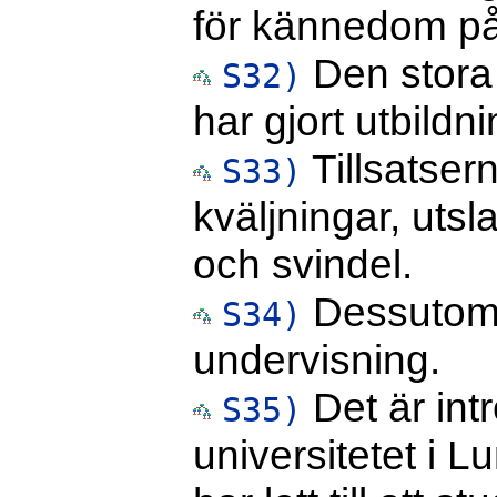
för kännedom på
Den stora 
S32)
har gjort utbildn
Tillsatser
S33)
kväljningar, uts
och svindel.
Dessutom r
S34)
undervisning.
Det är int
S35)
universitetet i 