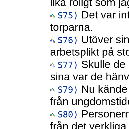
lika roligt som ja
Det var int
S75)
torparna.
Utöver si
S76)
arbetsplikt på s
Skulle de 
S77)
sina var de hänvi
Nu kände 
S79)
från ungdomstide
Personern
S80)
från det verkliga 