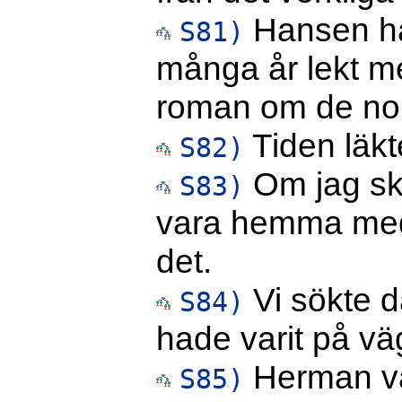
Hansen ha
S81)
många år lekt m
roman om de no
Tiden läkt
S82)
Om jag sku
S83)
vara hemma med H
det.
Vi sökte d
S84)
hade varit på vä
Herman var
S85)