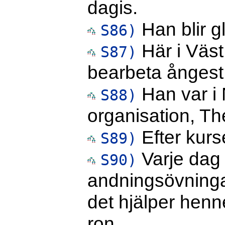
dagis.
Han blir g
S86)
Här i Väst 
S87)
bearbeta ångest 
Han var i 
S88)
organisation, The
Efter kurs
S89)
Varje dag
S90)
andningsövninga
det hjälper henne
ron.