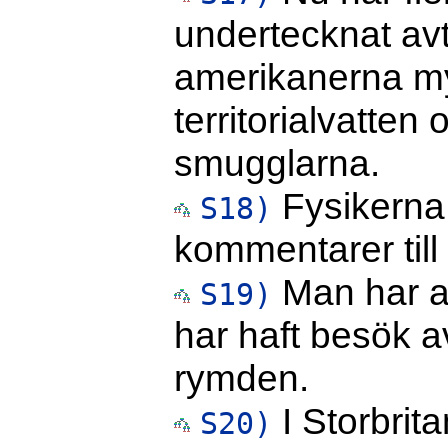
undertecknat av
amerikanerna my
territorialvatten 
smugglarna.
Fysikerna 
S18)
kommentarer till
Man har al
S19)
har haft besök av
rymden.
I Storbrit
S20)