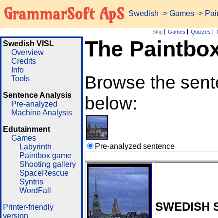
GrammarSoft ApS
Swedish
->
Games
-> Pa
Skip
Games
Quizzes
The Paintbo
Swedish VISL
Overview
Credits
Info
Browse the sente
Tools
Sentence Analysis
below:
Pre-analyzed
Machine Analysis
Edutainment
Games
Pre-analyzed sentence
Labyrinth
Paintbox game
Shooting gallery
SpaceRescue
Syntris
WordFall
SWEDISH 
Printer-friendly
version