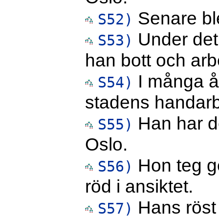
Senare ble
S52)
Under det 
S53)
han bott och arb
I många år
S54)
stadens handarb
Han har del
S55)
Oslo.
Hon teg ge
S56)
röd i ansiktet.
Hans röst 
S57)