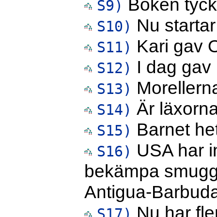
Boken tyck
S9)
Nu startar
S10)
Kari gav O
S11)
I dag gav
S12)
Morellern
S13)
Är läxorn
S14)
Barnet het
S15)
USA har in
S16)
bekämpa smuggla
Antigua-Barbuda
Nu har fle
S17)