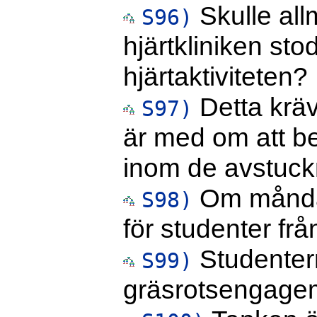
Skulle all
S96)
hjärtkliniken stod
hjärtaktiviteten?
Detta kräv
S97)
är med om att b
inom de avstuck
Om måndag
S98)
för studenter frå
Studenterna 
S99)
gräsrotsengage