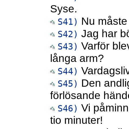
Syse.
Nu måste j
S41)
Jag har bör
S42)
Varför ble
S43)
långa arm?
Vardagsliv
S44)
Den andlig
S45)
förlösande hände
Vi påminn
S46)
tio minuter!