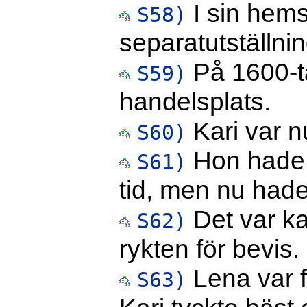
I sin hems
S58)
separatutställnin
På 1600-ta
S59)
handelsplats.
Kari var n
S60)
Hon hade 
S61)
tid, men nu hade
Det var kan
S62)
rykten för bevis.
Lena var f
S63)