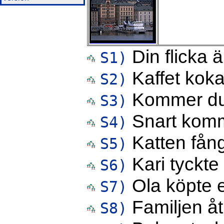
Din flicka är
S1)
Kaffet koka
S2)
Kommer d
S3)
Snart komm
S4)
Katten fån
S5)
Kari tyckte
S6)
Ola köpte e
S7)
Familjen åt
S8)