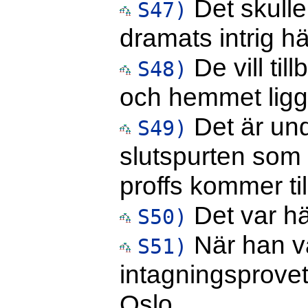
Det skulle 
S47)
dramats intrig h
De vill ti
S48)
och hemmet ligge
Det är und
S49)
slutspurten som
proffs kommer til
Det var hä
S50)
När han v
S51)
intagningsprovet
Oslo.