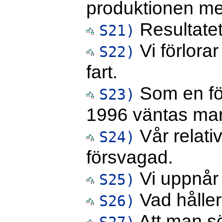
produktionen m
Resultatet
S21)
Vi förlora
S22)
fart.
Som en föl
S23)
1996 väntas ma
Vår relati
S24)
försvagad.
Vi uppnår f
S25)
Vad hålle
S26)
Att man sö