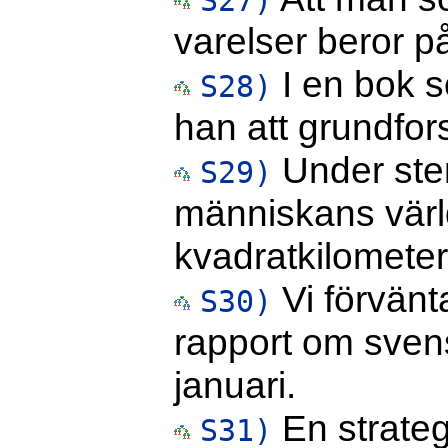
S27)
varelser beror p
I en bok s
S28)
han att grundfors
Under ste
S29)
människans värl
kvadratkilometer
Vi förvänt
S30)
rapport om svens
januari.
En strateg
S31)