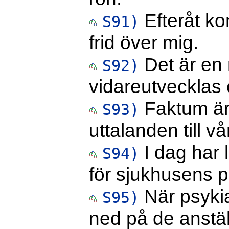
Efteråt k
S91)
frid över mig.
Det är en
S92)
vidareutvecklas 
Faktum är 
S93)
uttalanden till vå
I dag har 
S94)
för sjukhusens p
När psykia
S95)
ned på de anstä