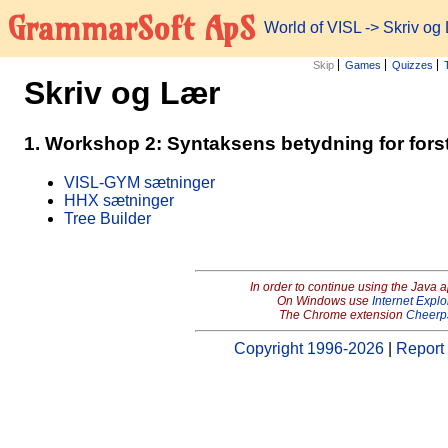
GrammarSoft ApS
World of VISL
-> Skriv og
Skip
Games
Quizzes
Skriv og Lær
1. Workshop 2: Syntaksens betydning for forst
VISL-GYM sætninger
HHX sætninger
Tree Builder
In order to continue using the Java 
On Windows use
Internet Explo
The Chrome extension
Cheerp
Copyright 1996-2026
|
Report