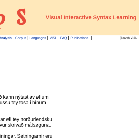
pS
Visual Interactive Syntax Learning
Analysis
Corpus
Languages
VISL
FAQ
Publications
ð kann nýtast av øllum,
vussu tey tosa í hinum
har øll tey norðurlendsku
evur skrivað málsøguna.
ningar. Setningarnir eru