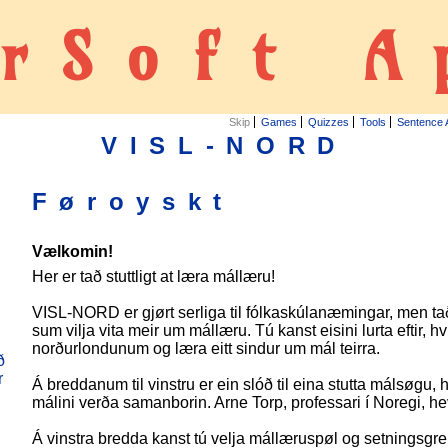
rSoft A
Skip
Games
Quizzes
Tools
Sentence 
VISL-NORD
Føroyskt
Vælkomin!
Her er tað stuttligt at læra mállæru!
VISL-NORD er gjørt serliga til fólkaskúlanæmingar, men ta
sum vilja vita meir um mállæru. Tú kanst eisini lurta eftir, h
norðurlondunum og læra eitt sindur um mál teirra.
ð
r
Á breddanum til vinstru er ein slóð til eina stutta málsøgu, 
málini verða samanborin. Arne Torp, professari í Noregi, h
Á vinstra bredda kanst tú velja mállæruspøl og setningsgrei