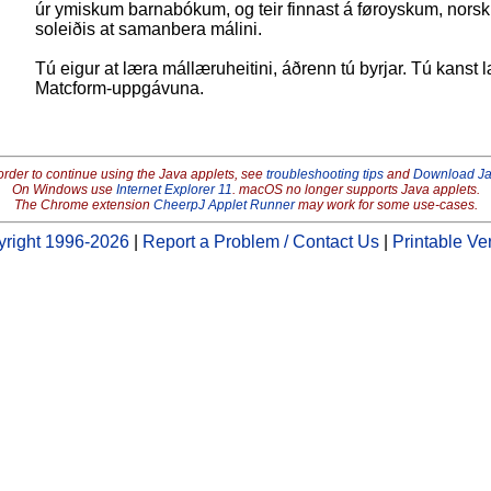
úr ymiskum barnabókum, og teir finnast á føroyskum, nors
soleiðis at samanbera málini.
Tú eigur at læra mállæruheitini, áðrenn tú byrjar. Tú kanst læ
Matcform-uppgávuna.
order to continue using the Java applets, see
troubleshooting tips
and
Download J
On Windows use
Internet Explorer 11
. macOS no longer supports Java applets.
The Chrome extension
CheerpJ Applet Runner
may work for some use-cases.
right 1996-2026
|
Report a Problem / Contact Us
|
Printable Ve