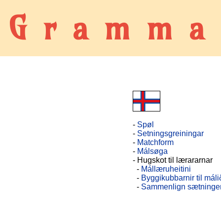
Gramma
-
Spøl
-
Setningsgreiningar
-
Matchform
-
Málsøga
- Hugskot til lærararnar
-
Mállæruheitini
-
Byggikubbarnir til máli
-
Sammenlign sætninge