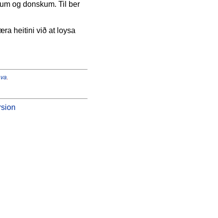
kum og donskum. Til ber
ra heitini við at loysa
ava
.
rsion