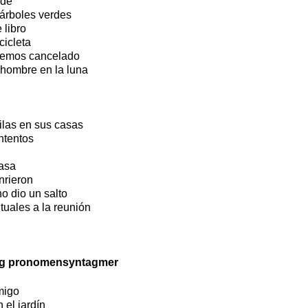
rde
árboles verdes
 libro
cicleta
hemos cancelado
 hombre en la luna
las en sus casas
ntentos
casa
nrieron
 dio un salto
tuales a la reunión
 og pronomensyntagmer
migo
 el jardín