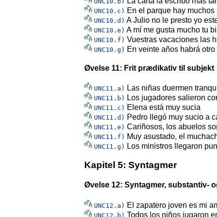
La carta la escribo más ta
UNC10.b)
En el parque hay muchos 
UNC10.c)
A Julio no le presto yo este
UNC10.d)
A mí me gusta mucho tu bi
UNC10.e)
Vuestras vacaciones las 
UNC10.f)
En veinte años habrá otro
UNC10.g)
Øvelse 11: Frit prædikativ til subjekt
Las niñas duermen tranqui
UNC11.a)
Los jugadores salieron co
UNC11.b)
Elena está muy sucia
UNC11.c)
Pedro llegó muy sucio a 
UNC11.d)
Cariñosos, los abuelos so
UNC11.e)
Muy asustado, el muchacho
UNC11.f)
Los ministros llegaron pun
UNC11.g)
Kapitel 5: Syntagmer
Øvelse 12: Syntagmer, substantiv-
El zapatero joven es mi a
UNC12.a)
Todos los niños jugaron en
UNC12.b)