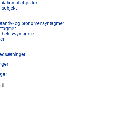
tation af objekter
l subjekt
stantiv- og pronomensyntagmer
ntagmer
adjektivsyntagmer
er
ledsætninger
nger
nger
ed