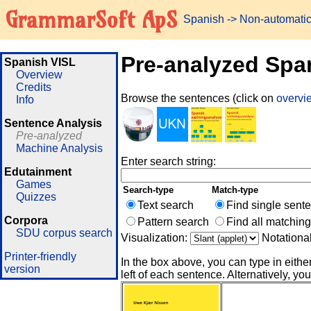
GrammarSoft ApS
Spanish
-> Non-automati
Pre-analyzed Spa
Spanish VISL
Overview
Credits
Browse the sentences (click on
overv
Info
Sentence Analysis
Pre-analyzed
Machine Analysis
Enter search string:
Edutainment
Games
Search-type
Match-type
Quizzes
Text search
Find single sent
Corpora
Pattern search
Find all matchin
SDU corpus search
Visualization:
Notationa
Printer-friendly
In the box above, you can type in eithe
version
left of each sentence. Alternatively, you