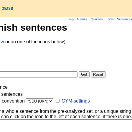
c parse
Skip
Games
Quizzes
Tools
Sentence 
nish sentences
iew
or on one of the icons below):
ence
g sentences
l convention
GYM-settings
r a whole sentence from the pre-analyzed set, or a unique string 
 can click on the icon to the left of each sentence, if there is one.