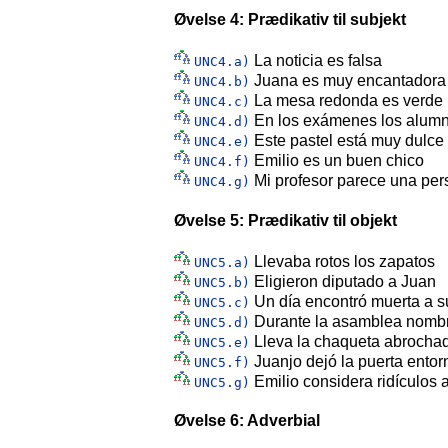
Øvelse 4: Prædikativ til subjekt
La noticia es falsa
UNC4.a)
Juana es muy encantadora
UNC4.b)
La mesa redonda es verde
UNC4.c)
En los exámenes los alumn
UNC4.d)
Este pastel está muy dulce
UNC4.e)
Emilio es un buen chico
UNC4.f)
Mi profesor parece una pe
UNC4.g)
Øvelse 5: Prædikativ til objekt
Llevaba rotos los zapatos
UNC5.a)
Eligieron diputado a Juan
UNC5.b)
Un día encontró muerta a su
UNC5.c)
Durante la asamblea nombr
UNC5.d)
Lleva la chaqueta abrocha
UNC5.e)
Juanjo dejó la puerta ento
UNC5.f)
Emilio considera ridículos a
UNC5.g)
Øvelse 6: Adverbial