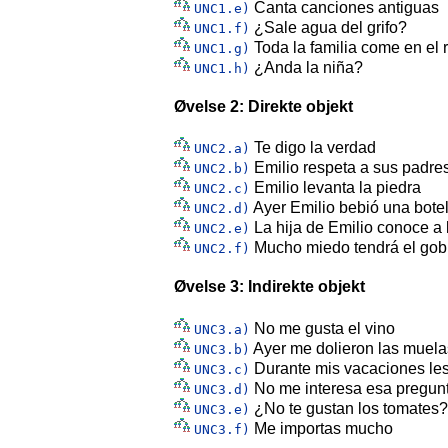
Canta canciones antiguas
UNC1.e)
¿Sale agua del grifo?
UNC1.f)
Toda la familia come en el 
UNC1.g)
¿Anda la niña?
UNC1.h)
Øvelse 2: Direkte objekt
Te digo la verdad
UNC2.a)
Emilio respeta a sus padre
UNC2.b)
Emilio levanta la piedra
UNC2.c)
Ayer Emilio bebió una botel
UNC2.d)
La hija de Emilio conoce a 
UNC2.e)
Mucho miedo tendrá el gob
UNC2.f)
Øvelse 3: Indirekte objekt
No me gusta el vino
UNC3.a)
Ayer me dolieron las muela
UNC3.b)
Durante mis vacaciones les 
UNC3.c)
No me interesa esa pregunt
UNC3.d)
¿No te gustan los tomates?
UNC3.e)
Me importas mucho
UNC3.f)