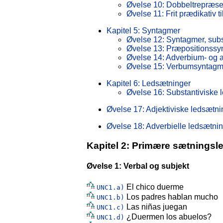
Øvelse 10: Dobbeltrepræsen
Øvelse 11: Frit prædikativ ti
Kapitel 5: Syntagmer
Øvelse 12: Syntagmer, sub
Øvelse 13: Præpositionssy
Øvelse 14: Adverbium- og 
Øvelse 15: Verbumsyntagm
Kapitel 6: Ledsætninger
Øvelse 16: Substantiviske 
Øvelse 17: Adjektiviske ledsætni
Øvelse 18: Adverbielle ledsætni
Kapitel 2: Primære sætningsl
Øvelse 1: Verbal og subjekt
El chico duerme
UNC1.a)
Los padres hablan mucho
UNC1.b)
Las niñas juegan
UNC1.c)
¿Duermen los abuelos?
UNC1.d)