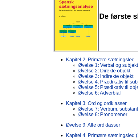
De første 
Kapitel 2: Primære sætningsled
Øvelse 1: Verbal og subjekt
Øvelse 2: Direkte objekt
Øvelse 3: Indirekte objekt
Øvelse 4: Prædikativ til sub
Øvelse 5: Prædikativ til obj
Øvelse 6: Adverbial
Kapitel 3: Ord og ordklasser
Øvelse 7: Verbum, substant
Øvelse 8: Pronomener
Øvelse 9: Alle ordklasser
Kapitel 4: Primære sætningsled (2