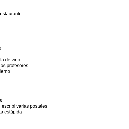
restaurante
s
la de vino
los profesores
ierno
s
escribí varias postales
a estúpida