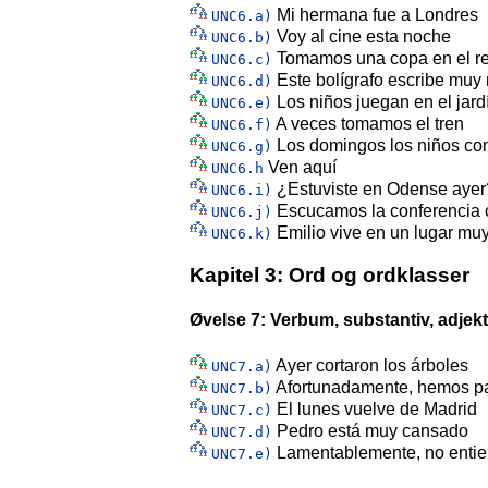
Mi hermana fue a Londres
UNC6.a)
Voy al cine esta noche
UNC6.b)
Tomamos una copa en el res
UNC6.c)
Este bolígrafo escribe muy
UNC6.d)
Los niños juegan en el jard
UNC6.e)
A veces tomamos el tren
UNC6.f)
Los domingos los niños c
UNC6.g)
Ven aquí
UNC6.h
¿Estuviste en Odense ayer
UNC6.i)
Escucamos la conferencia c
UNC6.j)
Emilio vive en un lugar mu
UNC6.k)
Kapitel 3: Ord og ordklasser
Øvelse 7: Verbum, substantiv, adjek
Ayer cortaron los árboles
UNC7.a)
Afortunadamente, hemos p
UNC7.b)
El lunes vuelve de Madrid
UNC7.c)
Pedro está muy cansado
UNC7.d)
Lamentablemente, no entien
UNC7.e)