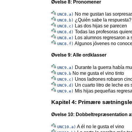
Øvelse 8: Pronomener
No me gustan las sorpresa
UNC8.a)
¿Quién sabe la respuesta?
UNC8.b)
Las dos hijas se parecen
UNC8.c)
Todas las profesoras quiere
UNC8.d)
Los alumnos regresaron a 
UNC8.e)
Algunos jóvenes no conocen
UNC8.f)
Øvelse 9: Alle ordklasser
Durante la guerra había mu
UNC9.a)
No me gusta el vino tinto
UNC9.b
Unos ladrones robaron cinc
UNC9.c)
Un cuarto litro de leche es 
UNC9.d)
Mis hijas pequeñas regresa
UNC9.e)
Kapitel 4: Primære sætningsled
Øvelse 10: Dobbeltrepræsentation af
A él no le gusta el vino
UNC10.a)