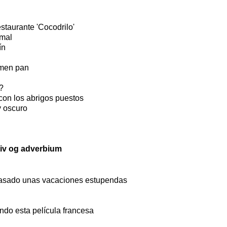
taurante 'Cocodrilo'
 mal
ín
omen pan
?
on los abrigos puestos
y oscuro
tiv og adverbium
asado unas vacaciones estupendas
do esta película francesa