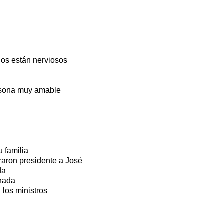
os están nerviosos
rsona muy amable
 familia
aron presidente a José
da
rnada
 los ministros