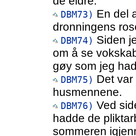
de eldre.
En del 
DBM73)
dronningens ro
Siden je
DBM74)
om å se vokskabin
gøy som jeg had
Det var i
DBM75)
husmennene.
Ved sid
DBM76)
hadde de pliktar
sommeren igjen