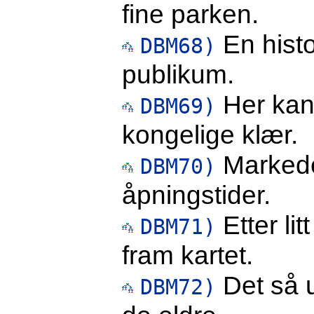
fine parken.
En histo
DBM68)
publikum.
Her kan 
DBM69)
kongelige klær.
Markeden
DBM70)
åpningstider.
Etter lit
DBM71)
fram kartet.
Det så u
DBM72)