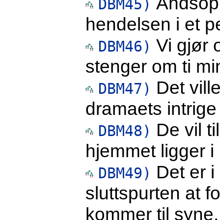
Åndsopp
DBM45)
hendelsen i et p
Vi gjør
DBM46)
stenger om ti min
Det vill
DBM47)
dramaets intrige
De vil t
DBM48)
hjemmet ligger i 
Det er i
DBM49)
sluttspurten at f
kommer til syne.