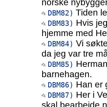
norske nybygge
Tiden l
DBM82)
Hvis jeg 
DBM83)
hjemme med Henri
Vi søkt
DBM84)
da jeg var tre m
Herman v
DBM85)
barnehagen.
Han er 
DBM86)
Her i Ve
DBM87)
skal bearbeide n