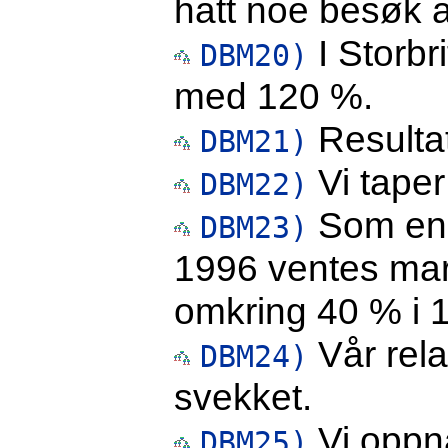
hatt noe besøk a
I Storbr
DBM20)
med 120 %.
Resultat
DBM21)
Vi taper
DBM22)
Som en f
DBM23)
1996 ventes mark
omkring 40 % i 
Vår rela
DBM24)
svekket.
Vi oppnå
DBM25)