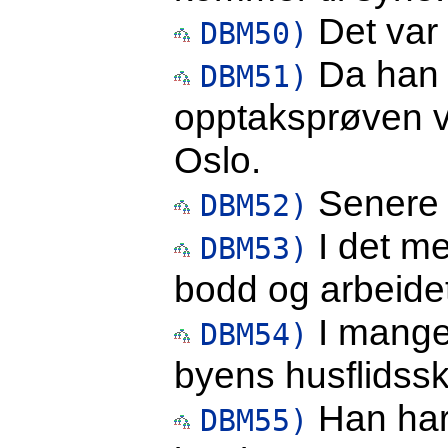
Det var 
DBM50)
Da han 
DBM51)
opptaksprøven v
Oslo.
Senere b
DBM52)
I det me
DBM53)
bodd og arbeidet
I mange 
DBM54)
byens husflidssk
Han har 
DBM55)