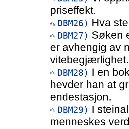
priseffekt.
Hva ste
DBM26)
Søken et
DBM27)
er avhengig av n
vitebegjærlighet.
I en bok
DBM28)
hevder han at g
endestasjon.
I steina
DBM29)
menneskes verd