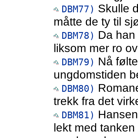
Skulle d
DBM77)
måtte de ty til sj
Da han n
DBM78)
liksom mer ro o
Nå følte
DBM79)
ungdomstiden beg
Romanen
DBM80)
trekk fra det virke
Hansen 
DBM81)
lekt med tanken