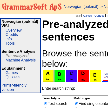
GrammarSoft ApS
Norwegian (bokmål)
-> No
Skip
Games
Quizzes
Pre-analyze
Norwegian (bokmål)
VISL
Overview
sentences
Credits
Info
Tools
Browse the sente
Sentence Analysis
Pre-analyzed
Machine Analysis
below:
Edutainment
Games
Quizzes
Printer-friendly
Enter search string:
version
Search-type
Match-type
Text search
Find single sent