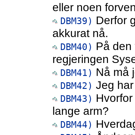
eller noen forven
Derfor g
DBM39)
akkurat nå.
På den 
DBM40)
regjeringen Syse
Nå må j
DBM41)
Jeg har b
DBM42)
Hvorfor 
DBM43)
lange arm?
Hverdag
DBM44)