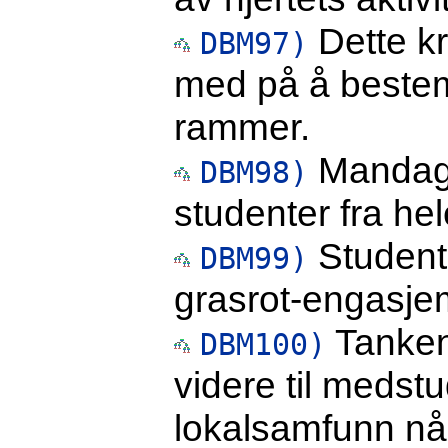
Dette kr
DBM97)
med på å bestem
rammer.
Mandag 
DBM98)
studenter fra he
Studenten
DBM99)
grasrot-engasje
Tanken
DBM100)
videre til medst
lokalsamfunn nå