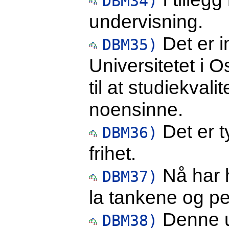
DBM34)
undervisning.
Det er i
DBM35)
Universitetet i Os
til at studiekval
noensinne.
Det er t
DBM36)
frihet.
Nå har h
DBM37)
la tankene og pen
Denne uk
DBM38)