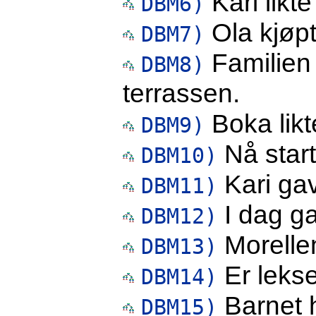
Kari likt
DBM6)
Ola kjøpt
DBM7)
Familien 
DBM8)
terrassen.
Boka lik
DBM9)
Nå start
DBM10)
Kari ga
DBM11)
I dag g
DBM12)
Morelle
DBM13)
Er leks
DBM14)
Barnet h
DBM15)