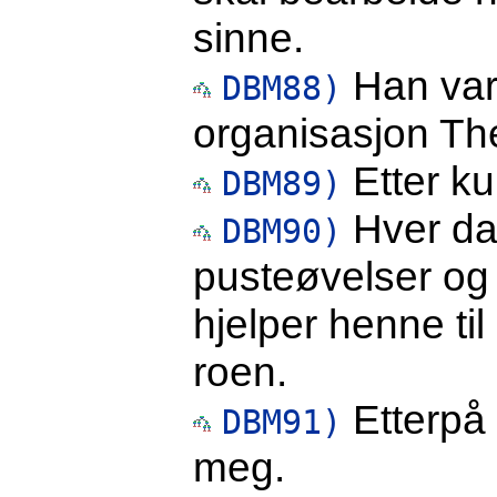
sinne.
Han var 
DBM88)
organisasjon The
Etter kur
DBM89)
Hver da
DBM90)
pusteøvelser og
hjelper henne til
roen.
Etterpå 
DBM91)
meg.