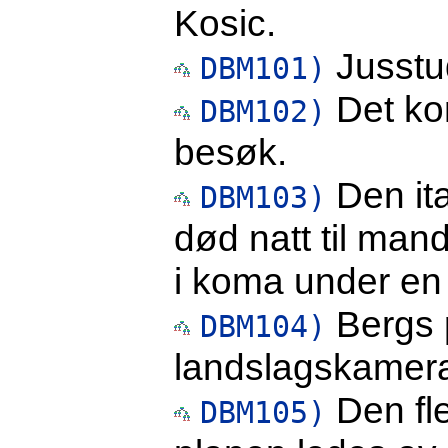
Kosic.
Jusstud
DBM101)
Det kom
DBM102)
besøk.
Den ita
DBM103)
død natt til mand
i koma under en
Bergs 
DBM104)
landslagskamera
Den fle
DBM105)