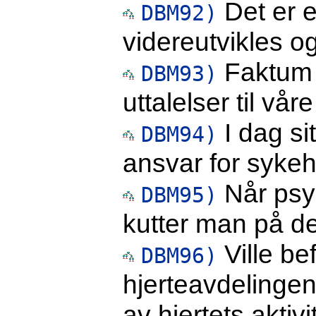
Det er 
DBM92)
videreutvikles og
Faktum 
DBM93)
uttalelser til vår
I dag si
DBM94)
ansvar for syke
Når psyk
DBM95)
kutter man på de
Ville be
DBM96)
hjerteavdelingen 
av hjertets aktivi