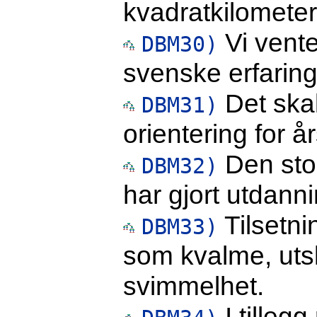
kvadratkilometer
Vi vente
DBM30)
svenske erfaringe
Det skal
DBM31)
orientering for å
Den stor
DBM32)
har gjort utdann
Tilsetni
DBM33)
som kvalme, utsl
svimmelhet.
I tilleg