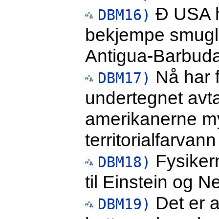
Ð USA ha
DBM16)
bekjempe smugler
Antigua-Barbuda
Nå har f
DBM17)
undertegnet avt
amerikanerne myn
territorialfarvan
Fysikern
DBM18)
til Einstein og N
Det er al
DBM19)