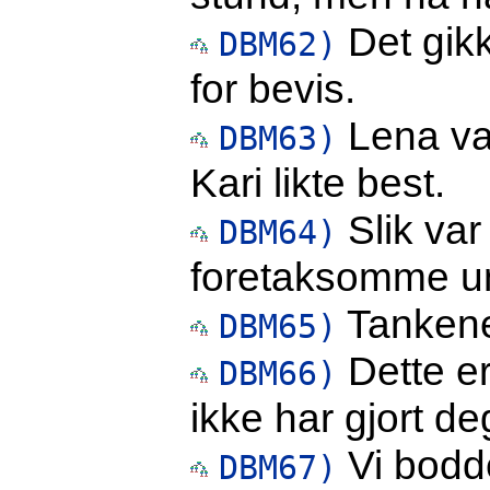
Det gikk
DBM62)
for bevis.
Lena var
DBM63)
Kari likte best.
Slik var 
DBM64)
foretaksomme u
Tankene 
DBM65)
Dette er
DBM66)
ikke har gjort d
Vi bodd
DBM67)