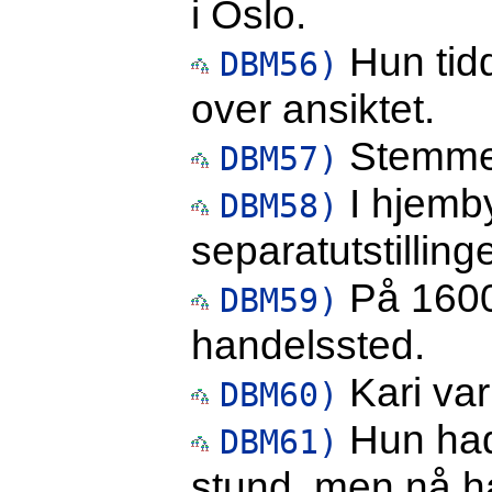
i Oslo.
Hun tidd
DBM56)
over ansiktet.
Stemmen
DBM57)
I hjemby
DBM58)
separatutstillinge
På 1600-
DBM59)
handelssted.
Kari var
DBM60)
Hun had
DBM61)
stund, men nå ha