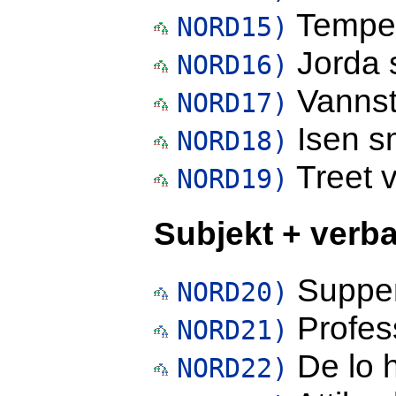
Temper
NORD15)
Jorda s
NORD16)
Vannst
NORD17)
Isen sm
NORD18)
Treet 
NORD19)
Subjekt + verba
Suppen
NORD20)
Profes
NORD21)
De lo h
NORD22)