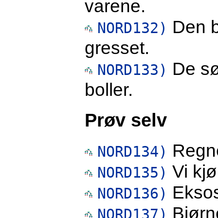
varene.
Den b
NORD132)
gresset.
De søt
NORD133)
boller.
Prøv selv
Regnet
NORD134)
Vi kjø
NORD135)
Eksos 
NORD136)
Bjørne
NORD137)