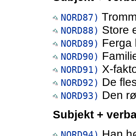
Tromme
NORD87)
Store e
NORD88)
Ferga 
NORD89)
Familie
NORD90)
X-fakto
NORD91)
De fles
NORD92)
Den rø
NORD93)
Subjekt + verba
Han hør
NORD94)