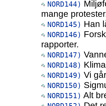
Miljøf
NORD144)
mange protester
Han l
NORD145)
Forsk
NORD146)
rapporter.
Vannet
NORD147)
Klimae
NORD148)
Vi går
NORD149)
Sigmu
NORD150)
Alt br
NORD151)
Det r
NORD152)