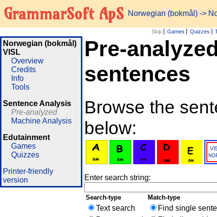
GrammarSoft ApS
Norwegian (bokmål)
-> No
Skip
Games
Quizzes
Pre-analyze
Norwegian (bokmål)
VISL
Overview
sentences
Credits
Info
Tools
Browse the sente
Sentence Analysis
Pre-analyzed
Machine Analysis
below:
Edutainment
Games
Quizzes
Printer-friendly
Enter search string:
version
Search-type
Match-type
Text search
Find single sent