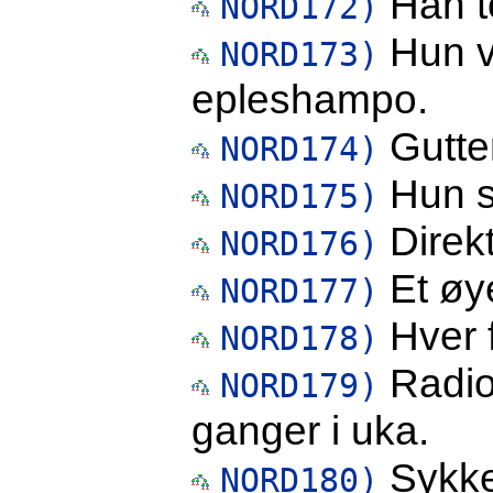
Han to
NORD172)
Hun v
NORD173)
epleshampo.
Gutte
NORD174)
Hun sk
NORD175)
Direkt
NORD176)
Et øy
NORD177)
Hver f
NORD178)
Radio
NORD179)
ganger i uka.
Sykkel
NORD180)