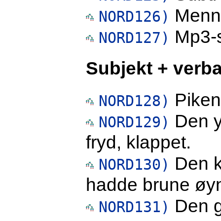
Mennes
NORD126)
Mp3-sp
NORD127)
Subjekt + verba
Pikene
NORD128)
Den y
NORD129)
fryd, klappet.
Den k
NORD130)
hadde brune øy
Den g
NORD131)