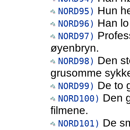
Hun he
NORD95)
Han lo 
NORD96)
Profess
NORD97)
øyenbryn.
Den sto
NORD98)
grusomme sykke
De to g
NORD99)
Den g
NORD100)
filmene.
De sm
NORD101)