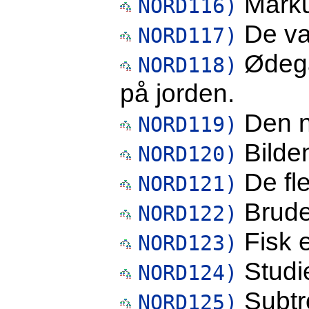
Marku
NORD116)
De var
NORD117)
Ødegå
NORD118)
på jorden.
Den n
NORD119)
Bilden
NORD120)
De fle
NORD121)
Bruden
NORD122)
Fisk e
NORD123)
Studie
NORD124)
Subtro
NORD125)