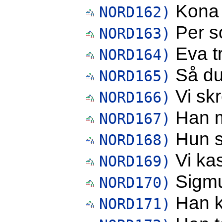
Kona s
NORD162)
Per s
NORD163)
Eva t
NORD164)
Så du
NORD165)
Vi skre
NORD166)
Han m
NORD167)
Hun sm
NORD168)
Vi kas
NORD169)
Sigmu
NORD170)
Han k
NORD171)