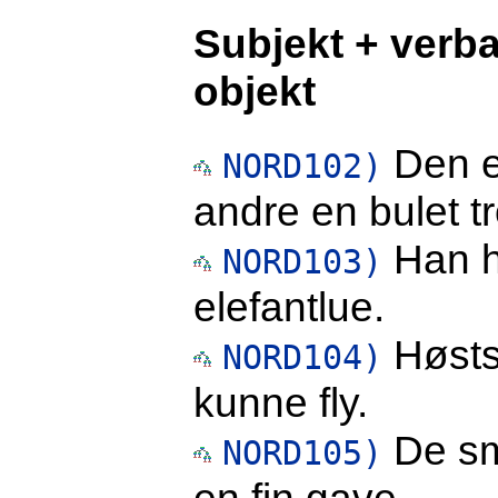
Subjekt + verbal
objekt
Den e
NORD102)
andre en bulet t
Han h
NORD103)
elefantlue.
Høsts
NORD104)
kunne fly.
De sm
NORD105)
en fin gave.