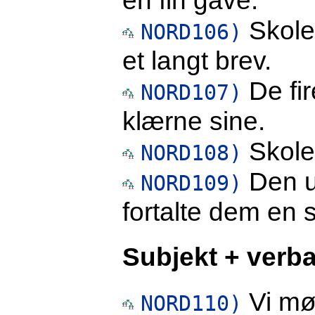
Skole
NORD106)
et langt brev.
De fir
NORD107)
klærne sine.
Skole
NORD108)
Den ut
NORD109)
fortalte dem en 
Subjekt + verba
Vi møt
NORD110)