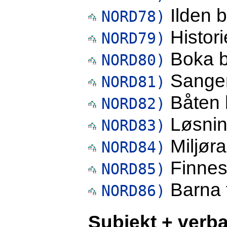
Ilden b
NORD78)
Histori
NORD79)
Boka bl
NORD80)
Sangen
NORD81)
Båten b
NORD82)
Løsnin
NORD83)
Miljøra
NORD84)
Finnes
NORD85)
Barna f
NORD86)
Subjekt + verba