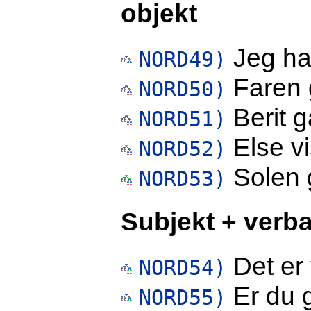
objekt
Jeg har
NORD49)
Faren g
NORD50)
Berit g
NORD51)
Else v
NORD52)
Solen g
NORD53)
Subjekt + verba
Det er f
NORD54)
Er du 
NORD55)