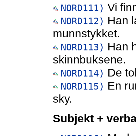
Vi fin
NORD111)
Han la
NORD112)
munnstykket.
Han h
NORD113)
skinnbuksene.
De to
NORD114)
En ru
NORD115)
sky.
Subjekt + verba