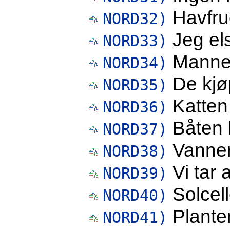
Havfrue
NORD32)
Jeg el
NORD33)
Mannen
NORD34)
De kjø
NORD35)
Katten
NORD36)
Båten h
NORD37)
Vanner
NORD38)
Vi tar 
NORD39)
Solcell
NORD40)
Planten
NORD41)