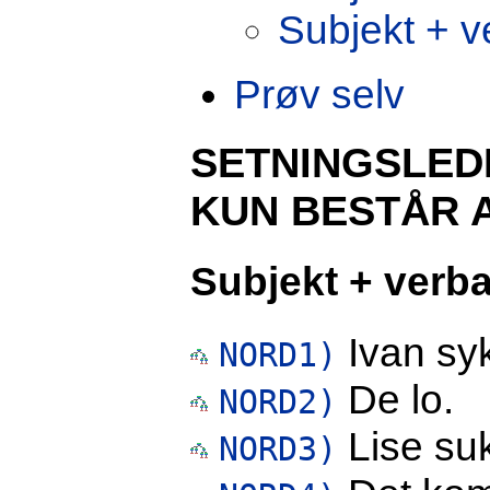
Subjekt + ve
Prøv selv
SETNINGSLED
KUN BESTÅR 
Subjekt + verba
Ivan syk
NORD1)
De lo.
NORD2)
Lise suk
NORD3)