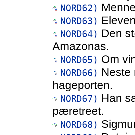
Mennes
NORD62)
Eleven
NORD63)
Den stø
NORD64)
Amazonas.
Om vint
NORD65)
Neste 
NORD66)
hageporten.
Han sa
NORD67)
pæretreet.
Sigmun
NORD68)