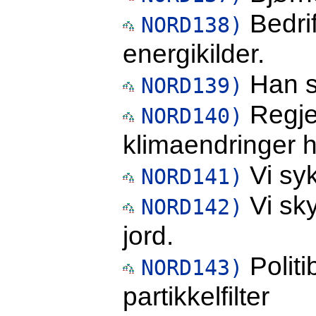
Bedrif
NORD138)
energikilder.
Han s
NORD139)
Regje
NORD140)
klimaendringer h
Vi syk
NORD141)
Vi sk
NORD142)
jord.
Politi
NORD143)
partikkelfilter