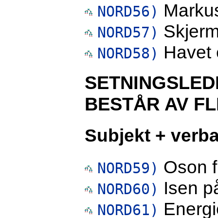
Markus
NORD56)
Skjerme
NORD57)
Havet e
NORD58)
SETNINGSLED
BESTÅR AV F
Subjekt + verba
Oson fi
NORD59)
Isen p
NORD60)
Energi
NORD61)