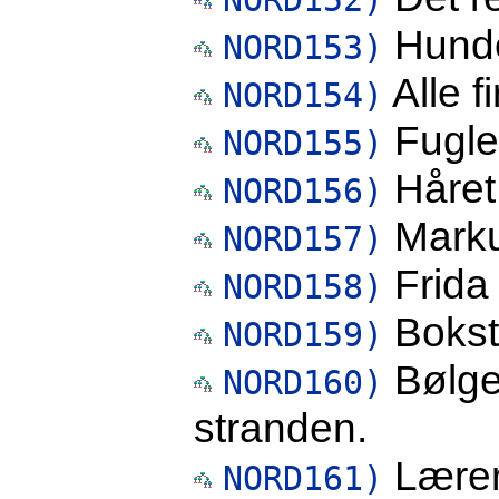
Hunde
NORD153)
Alle fi
NORD154)
Fugle
NORD155)
Håret 
NORD156)
Markus
NORD157)
Frida 
NORD158)
Boksta
NORD159)
Bølge
NORD160)
stranden.
Lærere
NORD161)