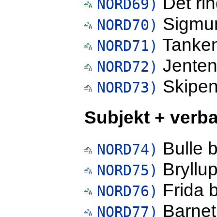
Det ring
NORD69)
Sigmund
NORD70)
Tankene
NORD71)
Jentene
NORD72)
Skipene
NORD73)
Subjekt + verba
Bulle b
NORD74)
Bryllup
NORD75)
Frida bl
NORD76)
Barnet 
NORD77)