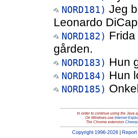
Jeg b
NORD181)
Leonardo DiCapr
Frida 
NORD182)
gården.
Hun g
NORD183)
Hun lo
NORD184)
Onkele
NORD185)
In order to continue using the Java 
On Windows use
Internet Explo
The Chrome extension
Cheerp
Copyright 1996-2026
|
Report