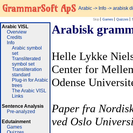
GrammarSoft ApS
Arabic
->
Info
-> arabisk 
Skip
Games
Quizzes
Arabisk gramma
Arabic VISL
Overview
Credits
Info
Arabic symbol
Helle Lykke Niel
set
Transliterated
symbol set
Center for Mellem
Transliteration
standard
Odense Universit
Plug-in for Arabic
trees
The Arabic VISL
Links
Paper fra Nordis
Sentence Analysis
Pre-analyzed
ved Oslo Universi
Edutainment
Games
Quizzes