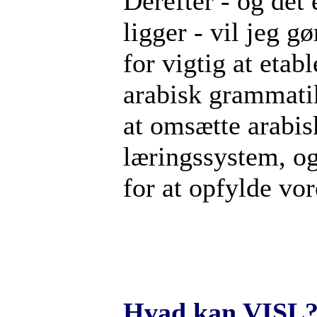
Derefter - og det
ligger - vil jeg g
for vigtig at etab
arabisk grammatik
at omsætte arabis
læringssystem, og
for at opfylde vo
Hvad kan VISL