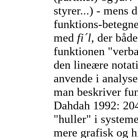
styrer...) - mens 
funktions-betegnel
med
fi´l
, der båd
funktionen "verbal
den lineære notati
anvende i analyse
man beskriver fun
Dahdah 1992: 204 f
"huller" i system
mere grafisk og h