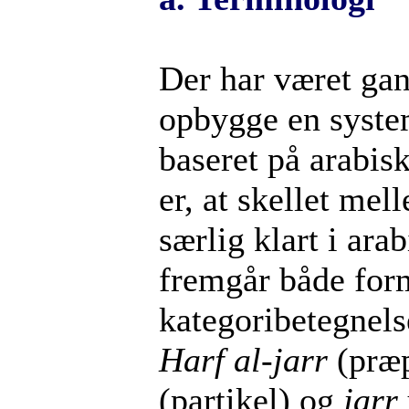
Der har været ga
opbygge en syste
baseret på arabis
er, at skellet mel
særlig klart i ar
fremgår både form
kategoribetegnels
Harf al-jarr
(præ
(partikel) og
jarr