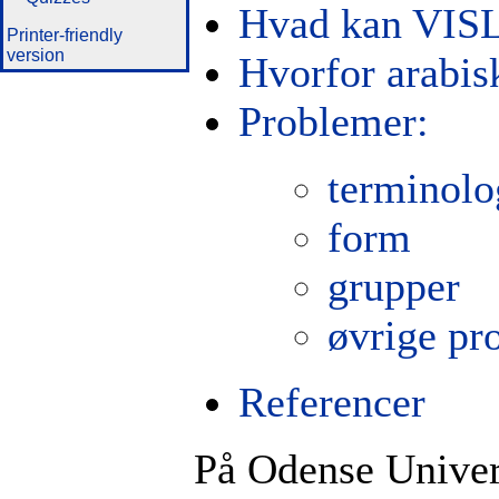
Hvad kan VIS
Printer-friendly
version
Hvorfor arabi
Problemer:
terminolo
form
grupper
øvrige pr
Referencer
På Odense Univers