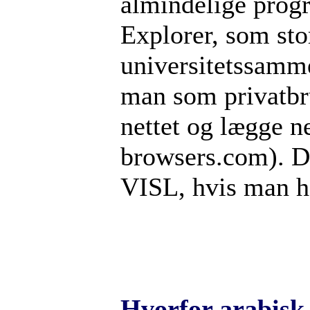
almindelige prog
Explorer, som stor
universitetssamme
man som privatbru
nettet og lægge 
browsers.com). Do
VISL, hvis man ha
Hvorfor arabisk