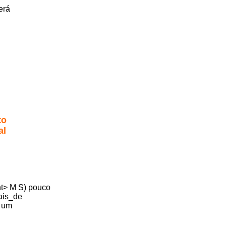
rá
o
l
M S) pouco
is_de
 um