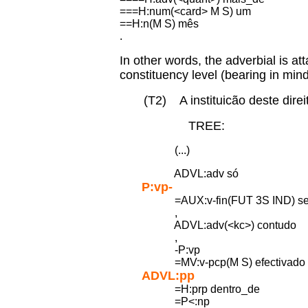
===H:num(<card> M S) um
==H:n(M S) mês
.
In other words, the adverbial is at
constituency level (bearing in mind 
(T2) A instituicão deste direito
TREE:
(...)
ADVL:adv só
P:vp-
=AUX:v-fin(FUT 3S IND) se
,
ADVL:adv(<kc>) contudo
,
-P:vp
=MV:v-pcp(M S) efectivado
ADVL:pp
=H:prp dentro_de
=P<:np