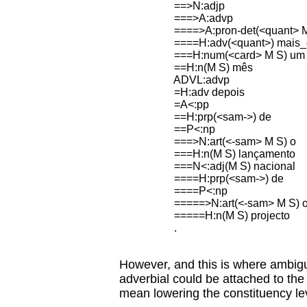
==>N:adjp
===>A:advp
====>A:pron-det(<quant> M 
====H:adv(<quant>) mais_
===H:num(<card> M S) um
==H:n(M S) mês
ADVL:advp
=H:adv depois
=A<:pp
==H:prp(<sam->) de
==P<:np
===>N:art(<-sam> M S) o
===H:n(M S) lançamento
===N<:adj(M S) nacional
====H:prp(<sam->) de
====P<:np
=====>N:art(<-sam> M S) 
=====H:n(M S) projecto
.
However, and this is where ambigui
adverbial could be attached to the
mean lowering the constituency lev