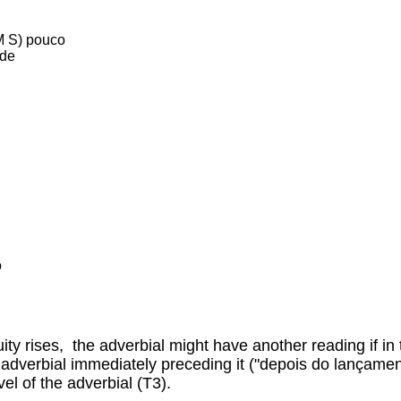
S) pouco
de
o
ty rises, the adverbial might have another reading if in t
 adverbial immediately preceding it ("depois do lançamen
el of the adverbial (T3).