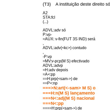
(T3) A instituição deste direito 
A2
STA:fcl
(...)
ADVL:adv só
P:vp-
=AUX: v-fin(FUT 3S IND) será
,
ADVL:adv(<kc>) contudo
,
-P:vp
=MV:v-pcp(M S) efectivado
ADVL:advp
=H:adv depois
=A<:pp
==H:prp(<sam->) de
==P<:np
===>N:art(<-sam> M S) o
===H:n(M S) lançamento
===N<:adj(M S) nacional
===N<:pp
====H:prp(<sam->) de