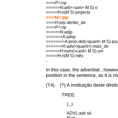
====P<:np
=====>N:art(<-sam> M S) o
=====H:n(M S) projecto
===N<:pp
====H:prp dentro_de
====P<:np
=====>N:adjp
======>A:advp
=======>A:pron-det(<quant> M S) po
=======H:adv(<quant>) mais_de
======H:num(<card> M S) um
=====H:n(M S) mês
.
In this case, the adverbial , howe
position in the sentence, as it is 
(T4) (?) A instituição deste direi
TREE:
(...)
ADVL:adv só
P:vp-