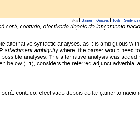
s
Skip
Games
Quizzes
Tools
Sentence 
to só será, contudo, efectivado depois do lançamento nac
e alternative syntactic analyses, as it is ambiguous wit
PP
attachment ambiguity
where the parser would need to 
e possible analyses. The alternative analysis was added
n below (T1), considers the referred adjunct adverbial a
só será, contudo, efectivado depois do lançamento nacio