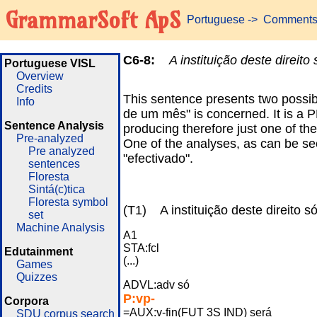
GrammarSoft ApS
Portuguese
-> Comment
C6-8:
A instituição deste direi
Portuguese VISL
Overview
Credits
This sentence presents two possibl
Info
de um mês" is concerned. It is a 
Sentence Analysis
producing therefore just one of th
Pre-analyzed
One of the analyses, as can be see
Pre analyzed
"efectivado".
sentences
Floresta
Sintá(c)tica
Floresta symbol
(T1) A instituição deste direito 
set
Machine Analysis
A1
STA:fcl
Edutainment
(...)
Games
Quizzes
ADVL:adv só
P:vp-
Corpora
=AUX:v-fin(FUT 3S IND) será
SDU corpus search