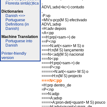
,
Floresta sintá(c)tica
ADVL:adv(<kc>) contudo
Dictionaries
,
Danish <=>
-P:vp
Portuguese
=MV:v-pcp(M S) efectivado
Definitions (in
ADVL:advp
Danish)
=H:adv depois
=A<:pp
Machine Translation
==H:prp(<sam->) de
Portuguese into
==P<:np
Danish
===>N:art(<-sam> M S) o
===H:n(M S) lançamento
Printer-friendly
===N<:adj(M S) nacional
version
===N<:pp
====H:prp(<sam->) de
====P<:np
=====>N:art(<-sam> M S) o
=====H:n(M S) projecto
===N<:pp
=H:prp dentro_de
=P<:np
==>N:adjp
===>A:advp
====>A:pron-det(<quant> M S) pouco
====H:adv(<quant>) mais_de