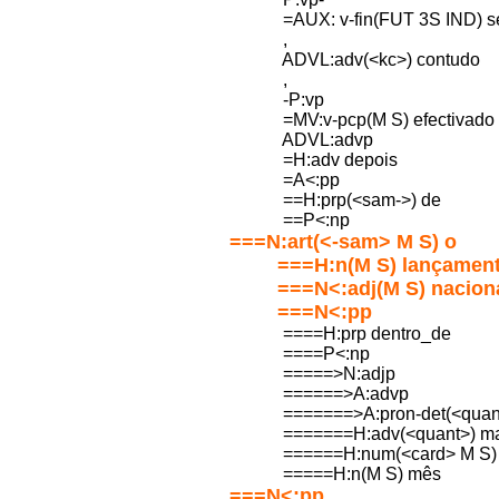
=AUX: v-fin(FUT 3S IND) se
,
ADVL:adv(<kc>) contudo
,
-P:vp
=MV:v-pcp(M S) efectivado
ADVL:advp
=H:adv depois
=A<:pp
==H:prp(<sam->) de
==P<:np
===N:art(<-sam> M S) o
===H:n(M S) lançament
===N<:adj(M S) naciona
===N<:pp
====H:prp dentro_de
====P<:np
=====>N:adjp
======>A:advp
=======>A:pron-det(<quant> 
=======H:adv(<quant>) ma
======H:num(<card> M S)
=====H:n(M S) mês
===N<:pp