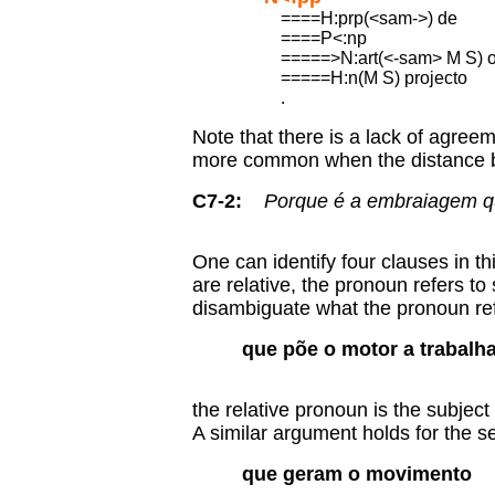
====H:prp(<sam->) de
====P<:np
=====>N:art(<-sam> M S) 
=====H:n(M S) projecto
.
Note that there is a lack of agre
more common when the distance bet
C7-2:
Porque é a embraiagem qu
One can identify four clauses in t
are relative, the pronoun refers t
disambiguate what the pronoun refe
que põe o motor a trabalh
the relative pronoun is the subject
A similar argument holds for the s
que geram o movimento