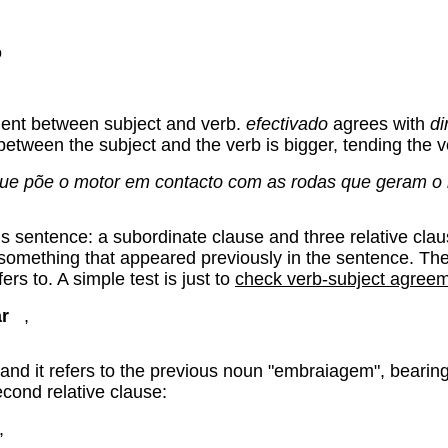
o
ement between subject and verb.
efectivado
agrees with
di
ween the subject and the verb is bigger, tending the ve
e põe o motor em contacto com as rodas que geram o 
his sentence: a subordinate clause and three relative cl
o something that appeared previously in the sentence. Ther
rs to. A simple test is just to
check verb-subject agree
ar
,
 and it refers to the previous noun "embraiagem", bearing 
econd relative clause:
,