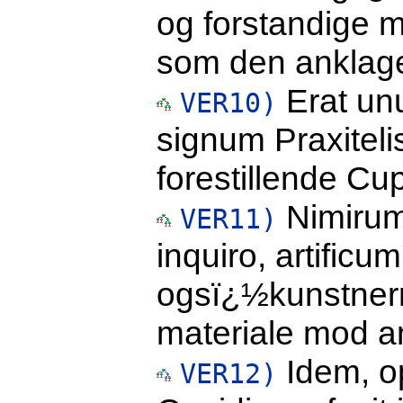
og forstandige 
som den anklage
Erat un
VER10)
signum Praxiteli
forestillende Cup
Nimirum 
VER11)
inquiro, artificu
ogsï¿½kunstner
materiale mod a
Idem, op
VER12)