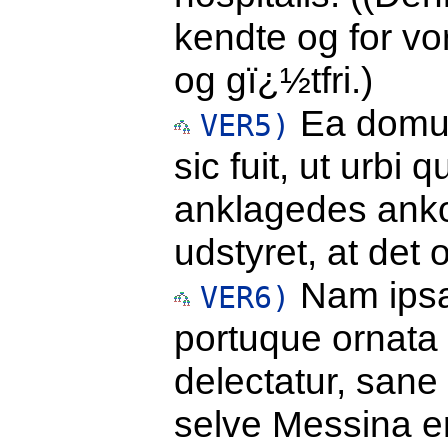
kendte og for v
og gï¿½tfri.)
Ea domus
VER5)
sic fuit, ut urb
anklagedes ank
udstyret, at det 
Nam ipsa
VER6)
portuque ornata s
delectatur, sane
selve Messina e