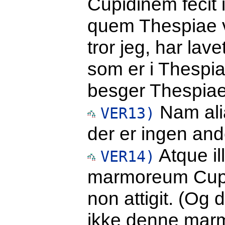
Cupidinem fecit i
quem Thespiae v
tror jeg, har la
som er i Thespi
besger Thespiae
Nam alia
VER13)
der er ingen and
Atque i
VER14)
marmoreum Cupi
non attigit. (Og
ikke denne marm