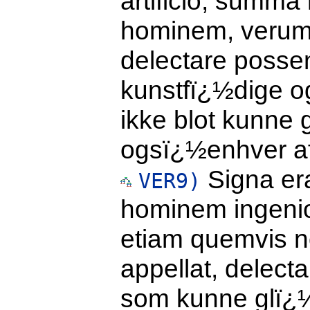
artificio, summa
hominem, verum
delectare possent
kunstfï¿½dige o
ikke blot kunne
ogsï¿½enhver af
Signa er
VER9)
hominem ingenio
etiam quemvis no
appellat, delecta
som kunne glï¿