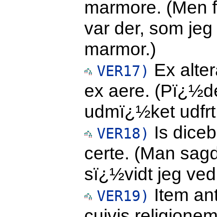
marmore. (Men for
var der, som jeg
marmor.)
Ex alter
VER17)
ex aere. (Pï¿½d
udmï¿½ket udfrt 
Is diceb
VER18)
certe. (Man sagd
sï¿½vidt jeg ved
Item ant
VER19)
cuivis religionem