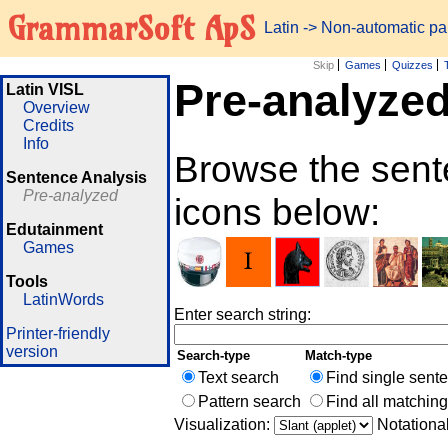
GrammarSoft ApS
Latin
-> Non-automatic p
Skip
Games
Quizzes
Pre-analyzed
Latin VISL
Overview
Credits
Info
Browse the sente
Sentence Analysis
Pre-analyzed
icons below:
Edutainment
Games
Tools
LatinWords
Enter search string:
Printer-friendly
version
Search-type
Match-type
Text search
Find single sent
Pattern search
Find all matchin
Visualization:
Notationa