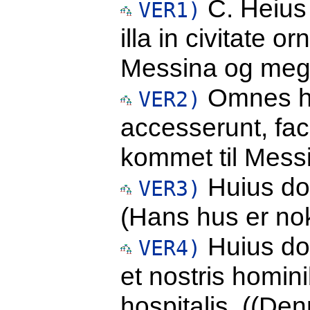
C. Heius
VER1)
illa in civitate 
Messina og meget
Omnes ho
VER2)
accesserunt, fac
kommet til Messin
Huius do
VER3)
(Hans hus er nok
Huius do
VER4)
et nostris homi
hospitalis. ((Den