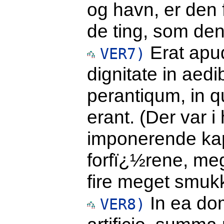
og havn, er den 
de ting, som den
Erat apu
VER7)
dignitate in aedi
perantiqum, in q
erant. (Der var 
imponerende kape
forfï¿½rene, meg
fire meget smukk
In ea do
VER8)