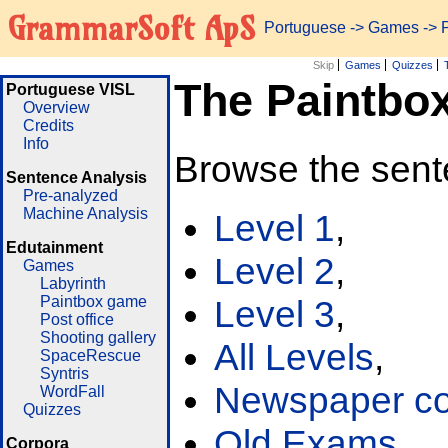
GrammarSoft ApS
Portuguese
->
Games
-> 
Skip
Games
Quizzes
The Paintbo
Portuguese VISL
Overview
Credits
Info
Browse the sent
Sentence Analysis
Pre-analyzed
Machine Analysis
Level 1
,
Edutainment
Level 2
,
Games
Labyrinth
Paintbox game
Level 3
,
Post office
Shooting gallery
All Levels
,
SpaceRescue
Syntris
Newspaper cor
WordFall
Quizzes
Old Exams
Corpora