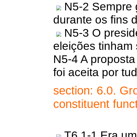
N5-2 Sempre g
durante os fins
N5-3 O preside
eleições tinham 
N5-4 A proposta
foi aceita por t
section: 6.0. Gr
constituent fun
T6.1-1 Era um