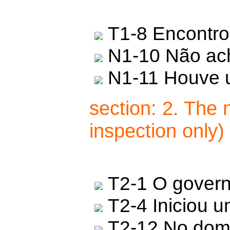
T1-8 Encontrou
N1-10 Não ach
N1-11 Houve u
section: 2. The 
inspection only)
T2-1 O govern
T2-4 Iniciou u
T2-12 No domi