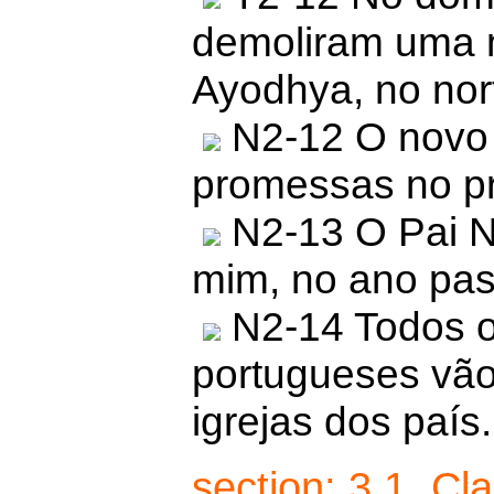
demoliram uma 
Ayodhya, no nort
N2-12 O novo 
promessas no p
N2-13 O Pai Na
mim, no ano pa
N2-14 Todos o
portugueses vão
igrejas dos país.
section: 3.1. C