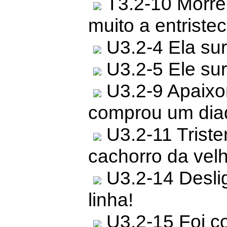
T3.2-10 Morreu
muito a entristec
U3.2-4 Ela su
U3.2-5 Ele su
U3.2-9 Apaixon
comprou um di
U3.2-11 Triste
cachorro da velh
U3.2-14 Desli
linha!
U3.2-15 Foi c