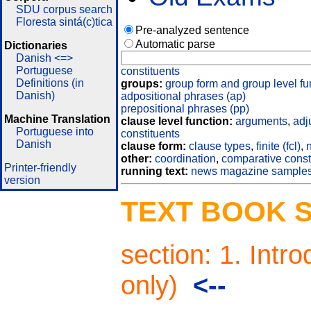
SDU corpus search
Floresta sintá(c)tica
Pre-analyzed sentence
Automatic parse
Dictionaries
Danish <=>
Portuguese
constituents
Definitions (in
groups:
group form and group level fu
Danish)
adpositional phrases (ap)
prepositional phrases (pp)
Machine Translation
clause level function:
arguments
,
adj
Portuguese into
constituents
Danish
clause form:
clause types
,
finite (fcl)
,
n
other:
coordination
,
comparative const
Printer-friendly
running text:
news magazine sample
version
TEXT BOOK 
section: 1. Intr
only)
<--