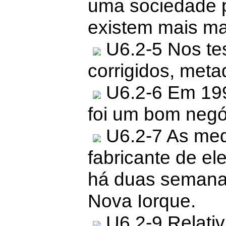
uma sociedade 
existem mais m
U6.2-5 Nos te
corrigidos, met
U6.2-6 Em 199
foi um bom negó
U6.2-7 As med
fabricante de e
há duas semana
Nova Iorque.
U6.2-9 Relativ