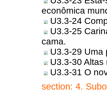
U3.3-23 Está-s
econômica mund
U3.3-24 Compr
U3.3-25 Carina
cama.
U3.3-29 Uma p
U3.3-30 Altas
U3.3-31 O nov
section: 4. Sub