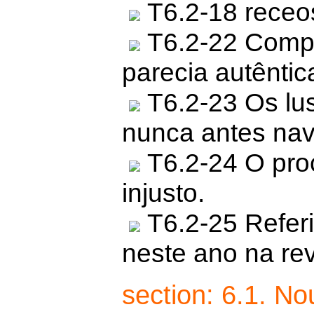
T6.2-18 receos
T6.2-22 Compr
parecia autêntic
T6.2-23 Os lu
nunca antes na
T6.2-24 O pro
injusto.
T6.2-25 Referi
neste ano na re
section: 6.1. N