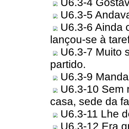
U6.3-4 Gostav
U6.3-5 Andav
U6.3-6 Ainda c
lançou-se à tar
U6.3-7 Muito 
partido.
U6.3-9 Mandar
U6.3-10 Sem m
casa, sede da fa
U6.3-11 Lhe de
U6.3-12 Era g