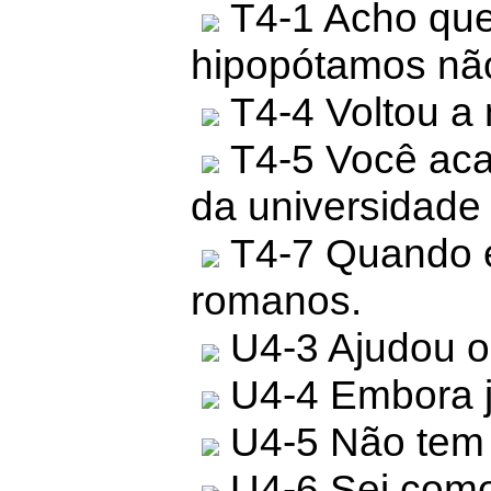
T4-1 Acho que
hipopótamos não
T4-4 Voltou a m
T4-5 Você aca
da universidade
T4-7 Quando 
romanos.
U4-3 Ajudou o
U4-4 Embora j
U4-5 Não tem 
U4-6 Sei como 