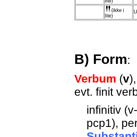
lite)
(ikke i
U
lite)
B) Form
:
Verbum
(
v
)
evt. finit ver
infinitiv 
pcp1), pe
Substant