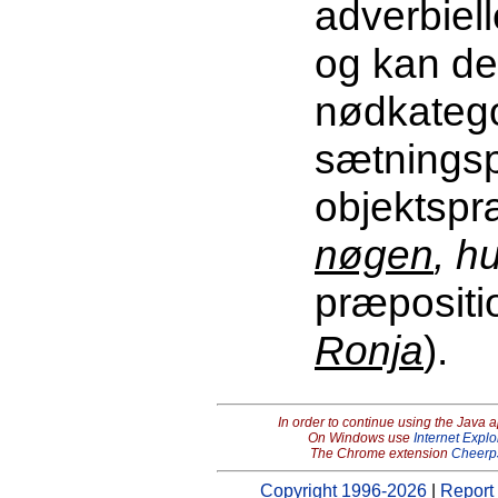
adverbiell
og kan de
nødkategor
sætningsp
objektspræ
nøgen
, h
præpositi
Ronja
).
In order to continue using the Java 
On Windows use
Internet Explo
The Chrome extension
Cheerp
Copyright 1996-2026
|
Report