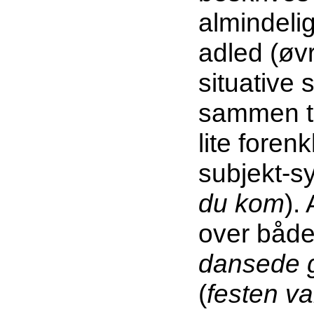
almindeli
adled (øvr
situative 
sammen til
lite foren
subjekt-s
du kom
).
over både
dansede
(
festen v