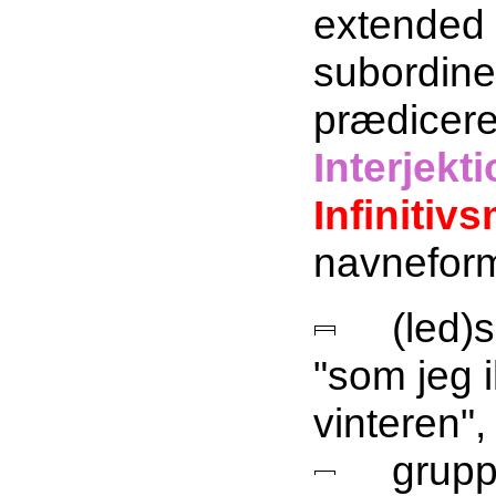
extended 
subordine
prædicere
Interjekt
Infinitiv
navnefo
(led)sæ
"som jeg i
vinteren",
gruppe