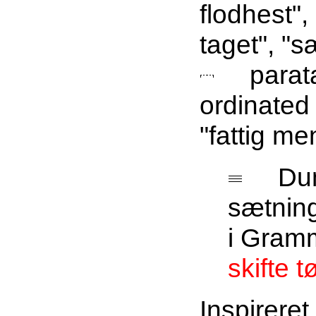
flodhest",
taget", "s
parata
ordinated 
"fattig me
Dumm
sætning
i Gram
skifte tø
Inspirere