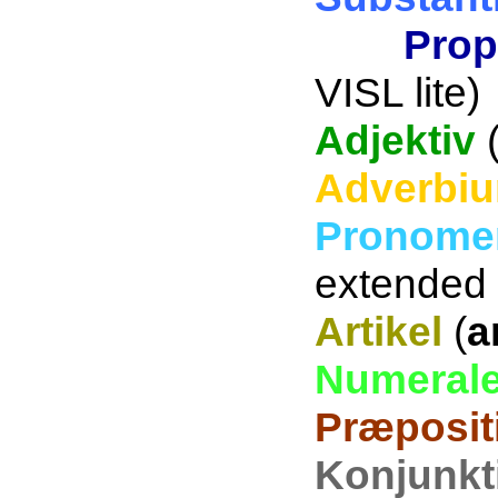
Propr
VISL lite)
Adjektiv
Adverbi
Pronome
extended 
Artikel
(
a
Numeral
Præposit
Konjunkt