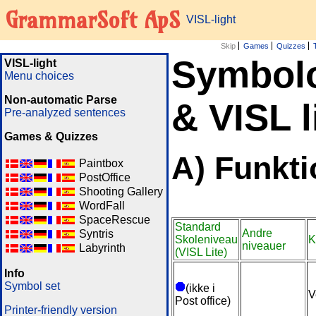
GrammarSoft ApS
VISL-light
Skip
Games
Quizzes
Symbolo
VISL-light
Menu choices
Non-automatic Parse
& VISL l
Pre-analyzed sentences
Games & Quizzes
A) Funkti
Paintbox
PostOffice
Shooting Gallery
WordFall
SpaceRescue
Standard
Andre
Syntris
Skoleniveau
K
niveauer
Labyrinth
(VISL Lite)
Info
Symbol set
(ikke i
V
Post office)
Printer-friendly version