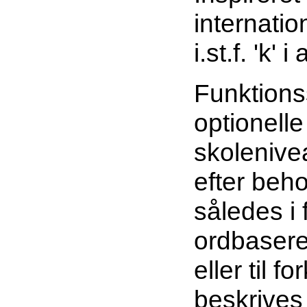
internation
i.st.f. 'k' 
Funktions
optionelle
skolenivea
efter beh
således i
ordbasered
eller til 
beskrives 