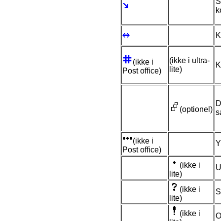
S
k
K
(ikke i ultra-
(ikke i
K
lite)
Post office)
D
(optionel)
s
(ikke i
Y
Post office)
(ikke i
U
lite)
(ikke i
S
lite)
(ikke i
O