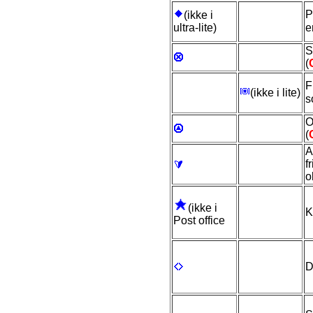
P
(ikke i
ultra-lite)
e
S
(
F
(ikke i lite)
O
(
A
f
o
(ikke i
K
Post office
D